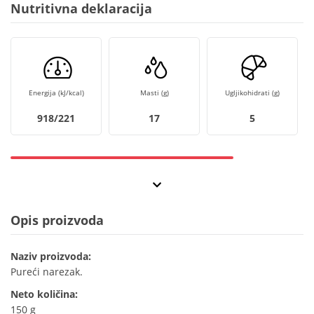
Nutritivna deklaracija
Energija (kJ/kcal)
Masti (g)
Ugljikohidrati (g)
918/221
17
5
Opis proizvoda
Naziv proizvoda:
Pureći narezak.
Neto količina:
150 g