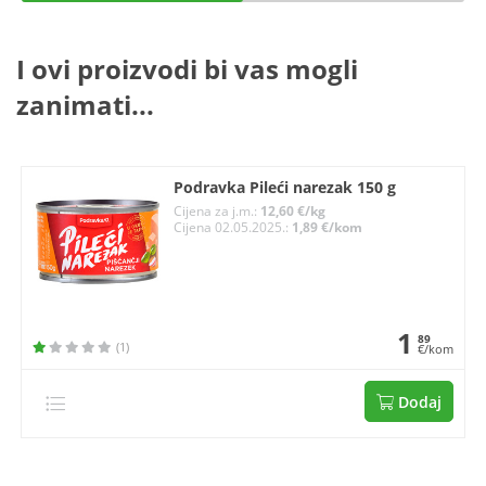
I ovi proizvodi bi vas mogli
zanimati...
Podravka Pileći narezak 150 g
Cijena za j.m.:
12,60 €/kg
Cijena 02.05.2025.:
1,89 €/kom
1
89
(1)
€/kom
Dodaj