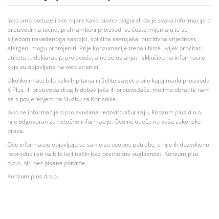
Iako smo poduzeli sve mjere kako bismo osigurali da je svaka informacija o
proizvodima točna, prehrambeni proizvodi se često mijenjaju te se
slijedom navedenoga sastojci, količina sastojaka, nutritivna vrijednost,
alergeni mogu promjeniti. Prije konzumacije trebali biste uvijek pročitati
etiketu tj. deklaraciju proizvoda, a ne se oslanjati isključivo na informacije
koje su objavljene na web stranici.
Ukoliko imate bilo kakvih pitanja ili želite savjet o bilo kojoj marki proizvoda
K Plus, ili proizvoda drugih dobavljača ili proizvođača, molimo obratite nam
se s povjerenjem na Službu za Korisnike.
Iako se informacije o proizvodima redovito ažuriraju, Konzum plus d.o.o.
nije odgovoran za netočne informacije. Ovo ne utječe na vaša zakonska
prava.
Ove informacije objavljuju se samo za osobne potrebe, a nije ih dozvoljeno
reproducirati na bilo koji način bez prethodne suglasnosti Konzum plus
d.o.o. niti bez pisane potvrde.
Konzum plus d.o.o.