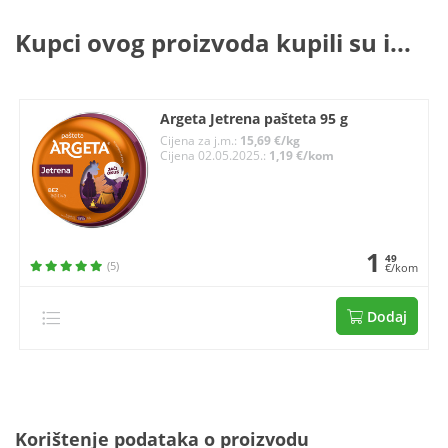
Kupci ovog proizvoda kupili su i...
Argeta Jetrena pašteta 95 g
Cijena za j.m.:
15,69 €/kg
Cijena 02.05.2025.:
1,19 €/kom
1
49
(5)
€/kom
Dodaj
Korištenje podataka o proizvodu