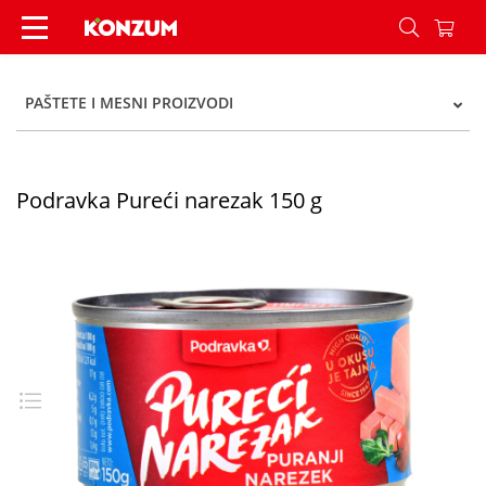
Podravka Pureći narezak 150 g - Konzum
PAŠTETE I MESNI PROIZVODI
Podravka Pureći narezak 150 g