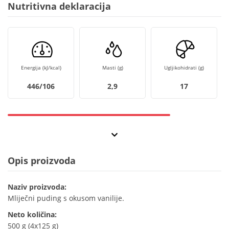
Nutritivna deklaracija
Energija (kJ/kcal)
Masti (g)
Ugljikohidrati (g)
446/106
2,9
17
Opis proizvoda
Naziv proizvoda:
Mliječni puding s okusom vanilije.
Neto količina:
500 g (4x125 g)