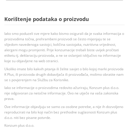
Korištenje podataka o proizvodu
Iako smo poduzeli sve mjere kako bismo osigurali da je svaka informacija o
proizvodima točna, prehrambeni proizvodi se često mijenjaju te se
slijedom navedenoga sastojci, količina sastojaka, nutritivna vrijednost,
alergeni mogu promjeniti. Prije konzumacije trebali biste uvijek pročitati
etiketu tj. deklaraciju proizvoda, a ne se oslanjati isključivo na informacije
koje su objavljene na web stranici.
Ukoliko imate bilo kakvih pitanja ili želite savjet o bilo kojoj marki proizvoda
K Plus, ili proizvoda drugih dobavljača ili proizvođača, molimo obratite nam
se s povjerenjem na Službu za Korisnike.
Iako se informacije o proizvodima redovito ažuriraju, Konzum plus d.o.o.
nije odgovoran za netočne informacije. Ovo ne utječe na vaša zakonska
prava.
Ove informacije objavljuju se samo za osobne potrebe, a nije ih dozvoljeno
reproducirati na bilo koji način bez prethodne suglasnosti Konzum plus
d.o.o. niti bez pisane potvrde.
Konzum plus d.o.o.