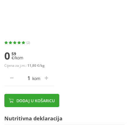
(2)
0
59
€/kom
Cijena za j.m.:
11,80 €/kg
kom
DODAJ U KOŠARICU
Nutritivna deklaracija