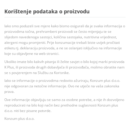
Korištenje podataka o proizvodu
Iako smo poduzeli sve mjere kako bismo osigurali da je svaka informacija o
proizvodima točna, prehrambeni proizvodi se često mijenjaju te se
slijedom navedenoga sastojci, količina sastojaka, nutritivna vrijednost,
alergeni mogu promjeniti. Prije konzumacije trebali biste uvijek pročitati
etiketu tj. deklaraciju proizvoda, a ne se oslanjati isključivo na informacije
koje su objavljene na web stranici.
Ukoliko imate bilo kakvih pitanja ili želite savjet o bilo kojoj marki proizvoda
K Plus, ili proizvoda drugih dobavljača ili proizvođača, molimo obratite nam
se s povjerenjem na Službu za Korisnike.
Iako se informacije o proizvodima redovito ažuriraju, Konzum plus d.o.o.
nije odgovoran za netočne informacije. Ovo ne utječe na vaša zakonska
prava.
Ove informacije objavljuju se samo za osobne potrebe, a nije ih dozvoljeno
reproducirati na bilo koji način bez prethodne suglasnosti Konzum plus
d.o.o. niti bez pisane potvrde.
Konzum plus d.o.o.