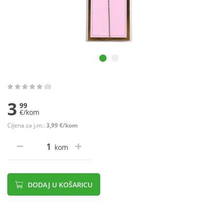
(0)
3
99
€/kom
Cijena za j.m.:
3,99 €/kom
kom
DODAJ U KOŠARICU