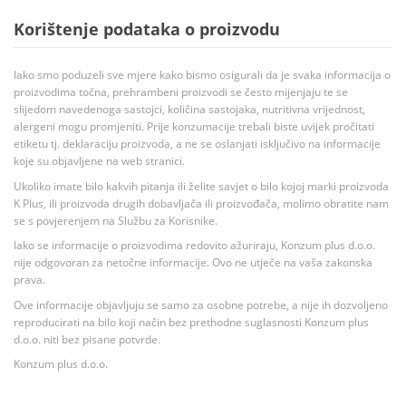
Korištenje podataka o proizvodu
Iako smo poduzeli sve mjere kako bismo osigurali da je svaka informacija o
proizvodima točna, prehrambeni proizvodi se često mijenjaju te se
slijedom navedenoga sastojci, količina sastojaka, nutritivna vrijednost,
alergeni mogu promjeniti. Prije konzumacije trebali biste uvijek pročitati
etiketu tj. deklaraciju proizvoda, a ne se oslanjati isključivo na informacije
koje su objavljene na web stranici.
Ukoliko imate bilo kakvih pitanja ili želite savjet o bilo kojoj marki proizvoda
K Plus, ili proizvoda drugih dobavljača ili proizvođača, molimo obratite nam
se s povjerenjem na Službu za Korisnike.
Iako se informacije o proizvodima redovito ažuriraju, Konzum plus d.o.o.
nije odgovoran za netočne informacije. Ovo ne utječe na vaša zakonska
prava.
Ove informacije objavljuju se samo za osobne potrebe, a nije ih dozvoljeno
reproducirati na bilo koji način bez prethodne suglasnosti Konzum plus
d.o.o. niti bez pisane potvrde.
Konzum plus d.o.o.