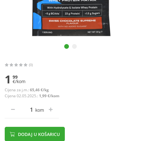
(0)
1
99
€/kom
Cijena za j.m.:
65,46 €/kg
Cijena 02.05.2025.:
1,99 €/kom
kom
DODAJ U KOŠARICU