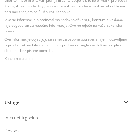
Ukoliko imate bilo kakvih pitanja ili želite savjet o bilo kojoj marki proizvoda
K Plus, ili proizvoda drugih dobavljača ili proizvođača, molimo obratite nam
se s povjerenjem na Službu za Korisnike.
Iako se informacije o proizvodima redovito ažuriraju, Konzum plus d.o.o.
nije odgovoran za netočne informacije. Ovo ne utječe na vaša zakonska
prava.
Ove informacije objavljuju se samo za osobne potrebe, a nije ih dozvoljeno
reproducirati na bilo koji način bez prethodne suglasnosti Konzum plus
d.o.o. niti bez pisane potvrde.
Konzum plus d.o.o.
Usluge
Internet trgovina
Dostava