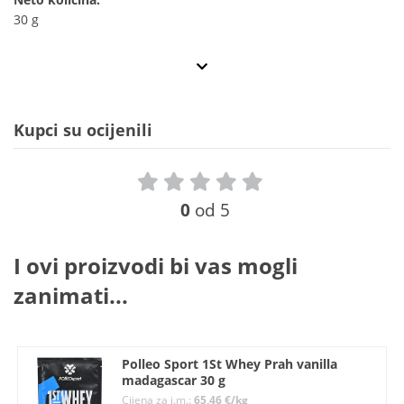
30 g
Kupci su ocijenili
0
od 5
I ovi proizvodi bi vas mogli
zanimati...
Polleo Sport 1St Whey Prah vanilla
madagascar 30 g
Cijena za j.m.:
65,46 €/kg