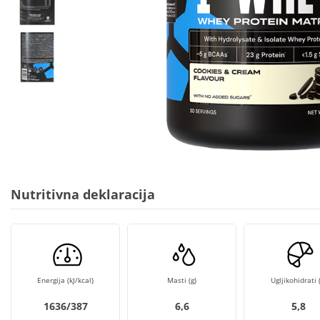
Nutritivna deklaracija
Energija (kJ/kcal)
Masti (g)
Ugljikohidrati (
1636/387
6,6
5,8