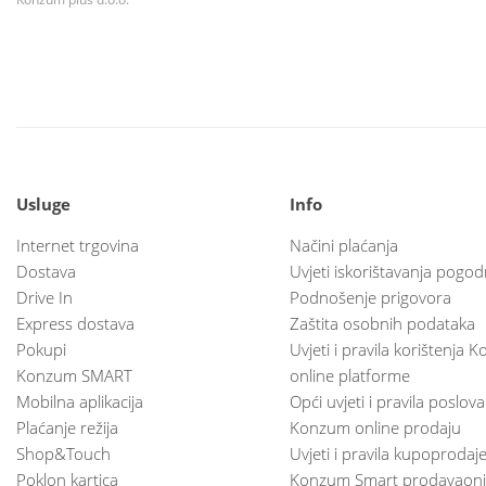
Usluge
Info
Internet trgovina
Načini plaćanja
Dostava
Uvjeti iskorištavanja pogod
Drive In
Podnošenje prigovora
Express dostava
Zaštita osobnih podataka
Pokupi
Uvjeti i pravila korištenja
Konzum SMART
online platforme
Mobilna aplikacija
Opći uvjeti i pravila poslov
Plaćanje režija
Konzum online prodaju
Shop&Touch
Uvjeti i pravila kupoprodaj
Poklon kartica
Konzum Smart prodavaoni