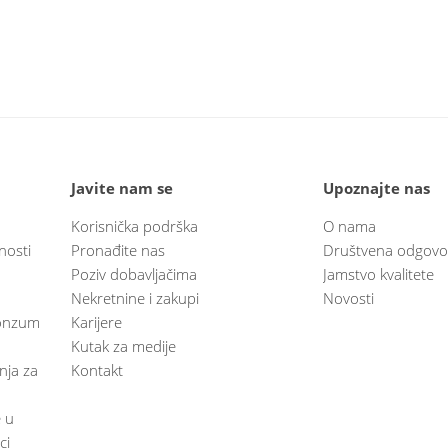
Javite nam se
Upoznajte nas
Korisnička podrška
O nama
nosti
Pronađite nas
Društvena odgovo
Poziv dobavljačima
Jamstvo kvalitete
Nekretnine i zakupi
Novosti
 Konzum
Karijere
Kutak za medije
anja za
Kontakt
e u
ci