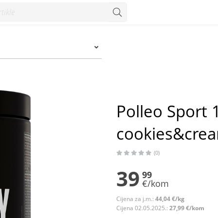
08 g - Konzum
Polleo Sport
cookies&crea
(0)
39
99
€/kom
Cijena za j.m.:
44,04 €/kg
Cijena 02.05.2025.:
27,99 €/kom