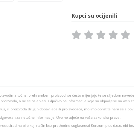
Kupci su ocijenili
oizvodima točna, prehrambeni proizvodi se često mijenjaju te se slijedom navedeno
ju proizvoda, a ne se oslanjati isključivo na informacije koje su objavljene na web st
 K Plus, ili proizvoda drugih dobavljača ili proizvođača, molimo obratite nam se s p
 odgovoran za netočne informacije. Ovo ne utječe na vaša zakonska prava.
roducirati na bilo koji način bez prethodne suglasnosti Konzum plus d.o.o. niti be