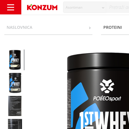
Asortiman
Polleo Sport 1St Whey Prah cookies&cream 9
NASLOVNICA
PROTEINI