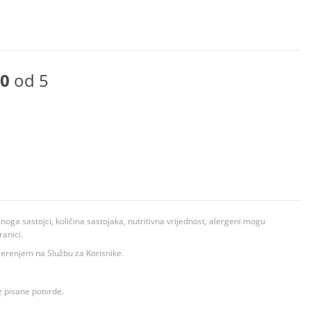
0
od 5
ga sastojci, količina sastojaka, nutritivna vrijednost, alergeni mogu
ranici.
ovjerenjem na Službu za Korisnike.
z pisane potvrde.