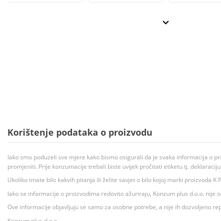
Korištenje podataka o proizvodu
Iako smo poduzeli sve mjere kako bismo osigurali da je svaka informacija o pr
promjeniti. Prije konzumacije trebali biste uvijek pročitati etiketu tj. deklaraci
Ukoliko imate bilo kakvih pitanja ili želite savjet o bilo kojoj marki proizvoda
Iako se informacije o proizvodima redovito ažuriraju, Konzum plus d.o.o. nije
Ove informacije objavljuju se samo za osobne potrebe, a nije ih dozvoljeno rep
Konzum plus d.o.o.