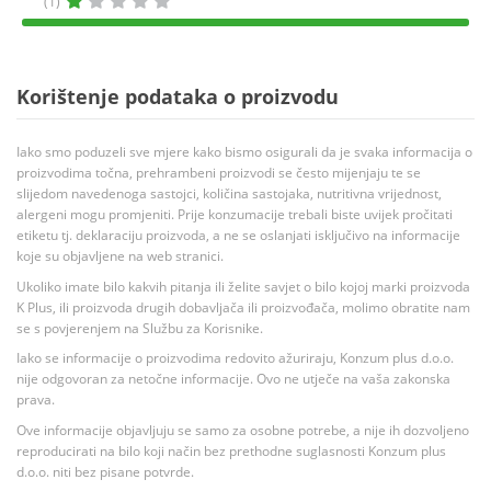
(1)
Korištenje podataka o proizvodu
Iako smo poduzeli sve mjere kako bismo osigurali da je svaka informacija o
proizvodima točna, prehrambeni proizvodi se često mijenjaju te se
slijedom navedenoga sastojci, količina sastojaka, nutritivna vrijednost,
alergeni mogu promjeniti. Prije konzumacije trebali biste uvijek pročitati
etiketu tj. deklaraciju proizvoda, a ne se oslanjati isključivo na informacije
koje su objavljene na web stranici.
Ukoliko imate bilo kakvih pitanja ili želite savjet o bilo kojoj marki proizvoda
K Plus, ili proizvoda drugih dobavljača ili proizvođača, molimo obratite nam
se s povjerenjem na Službu za Korisnike.
Iako se informacije o proizvodima redovito ažuriraju, Konzum plus d.o.o.
nije odgovoran za netočne informacije. Ovo ne utječe na vaša zakonska
prava.
Ove informacije objavljuju se samo za osobne potrebe, a nije ih dozvoljeno
reproducirati na bilo koji način bez prethodne suglasnosti Konzum plus
d.o.o. niti bez pisane potvrde.