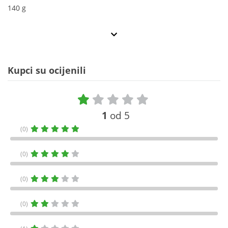
140 g
Kupci su ocijenili
1
od 5
(0)
(0)
(0)
(0)