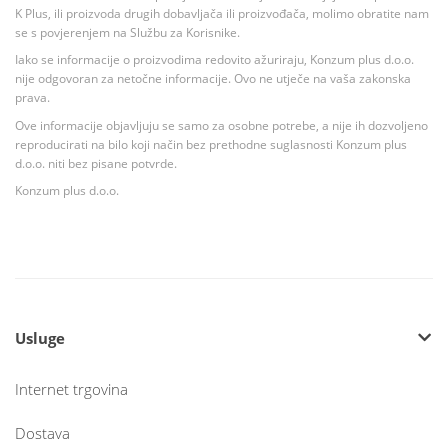
K Plus, ili proizvoda drugih dobavljača ili proizvođača, molimo obratite nam
se s povjerenjem na Službu za Korisnike.
Iako se informacije o proizvodima redovito ažuriraju, Konzum plus d.o.o.
nije odgovoran za netočne informacije. Ovo ne utječe na vaša zakonska
prava.
Ove informacije objavljuju se samo za osobne potrebe, a nije ih dozvoljeno
reproducirati na bilo koji način bez prethodne suglasnosti Konzum plus
d.o.o. niti bez pisane potvrde.
Konzum plus d.o.o.
Usluge
Internet trgovina
Dostava