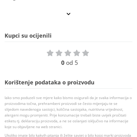
Kupci su ocijenili
0
od 5
Korištenje podataka o proizvodu
Iako smo poduzeli sve mjere kako bismo osigurali da je svaka informacija o
proizvodima točna, prehrambeni proizvodi se često mijenjaju te se
slijedom navedenoga sastojci, količina sastojaka, nutritivna vrijednost,
alergeni mogu promjeniti. Prije konzumacije trebali biste uvijek pročitati
etiketu tj. deklaraciju proizvoda, a ne se oslanjati isključivo na informacije
koje su objavljene na web stranici.
Ukoliko imate bilo kakvih pitanja ili želite savjet o bilo kojoj marki proizvoda