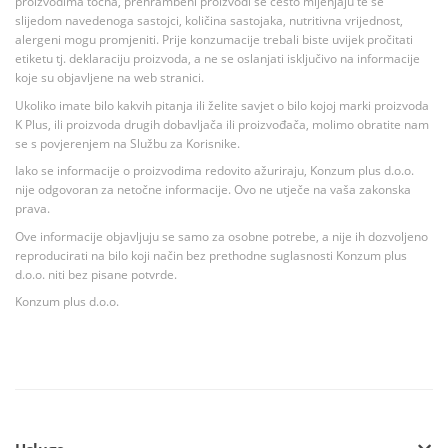
proizvodima točna, prehrambeni proizvodi se često mijenjaju te se
slijedom navedenoga sastojci, količina sastojaka, nutritivna vrijednost,
alergeni mogu promjeniti. Prije konzumacije trebali biste uvijek pročitati
etiketu tj. deklaraciju proizvoda, a ne se oslanjati isključivo na informacije
koje su objavljene na web stranici.
Ukoliko imate bilo kakvih pitanja ili želite savjet o bilo kojoj marki proizvoda
K Plus, ili proizvoda drugih dobavljača ili proizvođača, molimo obratite nam
se s povjerenjem na Službu za Korisnike.
Iako se informacije o proizvodima redovito ažuriraju, Konzum plus d.o.o.
nije odgovoran za netočne informacije. Ovo ne utječe na vaša zakonska
prava.
Ove informacije objavljuju se samo za osobne potrebe, a nije ih dozvoljeno
reproducirati na bilo koji način bez prethodne suglasnosti Konzum plus
d.o.o. niti bez pisane potvrde.
Konzum plus d.o.o.