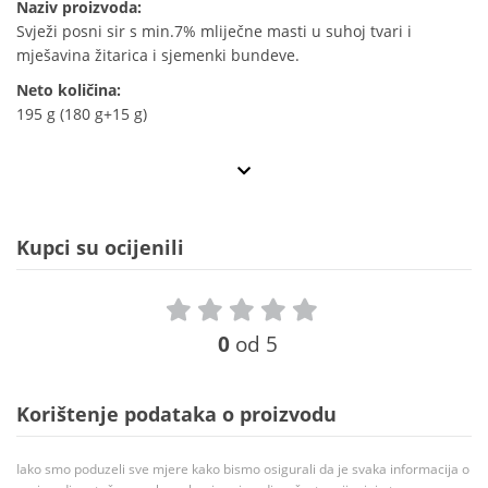
Naziv proizvoda:
Svježi posni sir s min.7% mliječne masti u suhoj tvari i
mješavina žitarica i sjemenki bundeve.
Neto količina:
195 g (180 g+15 g)
Kupci su ocijenili
0
od 5
Korištenje podataka o proizvodu
Iako smo poduzeli sve mjere kako bismo osigurali da je svaka informacija o