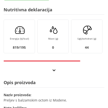
Nutritivna deklaracija
Energija (kJ/kcal)
Masti (g)
Ugljikohidrati (g)
819/195
0
44
Opis proizvoda
Naziv proizvoda:
Preljev s balzamskim octom iz Modene.
Neto količina: