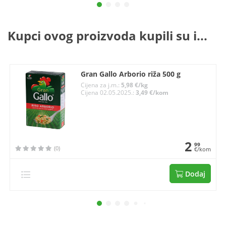
Kupci ovog proizvoda kupili su i...
Gran Gallo Arborio riža 500 g
Cijena za j.m.:
5,98 €/kg
Cijena 02.05.2025.:
3,49 €/kom
2
99
(0)
€/kom
Dodaj