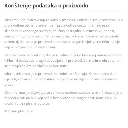
Korištenje podataka o proizvodu
Iako smo poduzeli sve mjere kako bismo osigurali da je svaka informacija o
proizvodima točna, prehrambeni proizvodi se često mijenjaju te se
slijedom navedenoga sastojci, količina sastojaka, nutritivna vrijednost,
alergeni mogu promjeniti. Prije konzumacije trebali biste uvijek pročitati
etiketu tj. deklaraciju proizvoda, a ne se oslanjati isključivo na informacije
koje su objavljene na web stranici.
Ukoliko imate bilo kakvih pitanja ili želite savjet o bilo kojoj marki proizvoda
K Plus, ili proizvoda drugih dobavljača ili proizvođača, molimo obratite nam
se s povjerenjem na Službu za Korisnike.
Iako se informacije o proizvodima redovito ažuriraju, Konzum plus d.o.o.
nije odgovoran za netočne informacije. Ovo ne utječe na vaša zakonska
prava.
Ove informacije objavljuju se samo za osobne potrebe, a nije ih dozvoljeno
reproducirati na bilo koji način bez prethodne suglasnosti Konzum plus
d.o.o. niti bez pisane potvrde.
Konzum plus d.o.o.