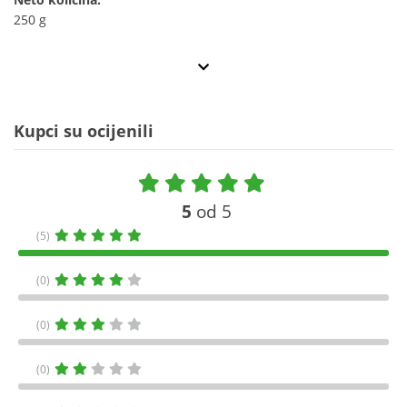
250 g
Kupci su ocijenili
5
od 5
(5)
(0)
(0)
(0)