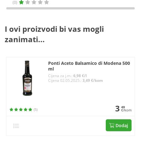
(0)
I ovi proizvodi bi vas mogli
zanimati...
Ponti Aceto Balsamico di Modena 500
ml
Cijena za j.m.:
6,98 €/l
Cijena 02.05.2025.:
3,49 €/kom
3
49
(5)
€/kom
Dodaj