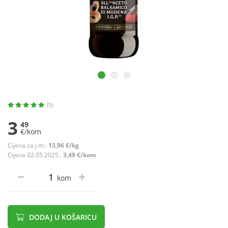
(5)
3
49
€/kom
Cijena za j.m.:
13,96 €/kg
Cijena 02.05.2025.:
3,49 €/kom
kom
DODAJ U KOŠARICU