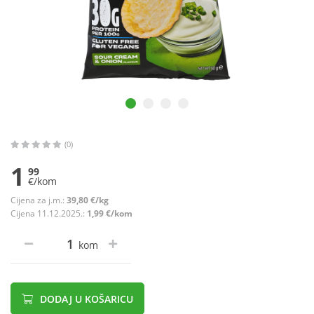
(0)
1
99
€/kom
Cijena za j.m.:
39,80 €/kg
Cijena 11.12.2025.:
1,99 €/kom
kom
DODAJ U KOŠARICU