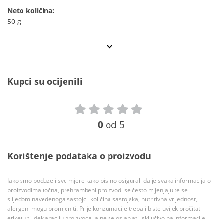
Neto količina:
50 g
Kupci su ocijenili
0
od 5
Korištenje podataka o proizvodu
Iako smo poduzeli sve mjere kako bismo osigurali da je svaka informacija o
proizvodima točna, prehrambeni proizvodi se često mijenjaju te se
slijedom navedenoga sastojci, količina sastojaka, nutritivna vrijednost,
alergeni mogu promjeniti. Prije konzumacije trebali biste uvijek pročitati
etiketu tj. deklaraciju proizvoda, a ne se oslanjati isključivo na informacije