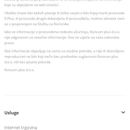
koje su objavljene na web stranici.
Ukoliko imate bilo kakvih pitanja ili želite savjet o bilo kojoj marki proizvoda
K Plus, ili proizvoda drugih dobavljača ili proizvođača, molimo obratite nam
se s povjerenjem na Službu za Korisnike.
Iako se informacije o proizvodima redovito ažuriraju, Konzum plus d.o.o.
nije odgovoran za netočne informacije. Ovo ne utječe na vaša zakonska
prava.
Ove informacije objavljuju se samo za osobne potrebe, a nije ih dozvoljeno
reproducirati na bilo koji način bez prethodne suglasnosti Konzum plus
d.o.o. niti bez pisane potvrde.
Konzum plus d.o.o.
Usluge
Internet trgovina