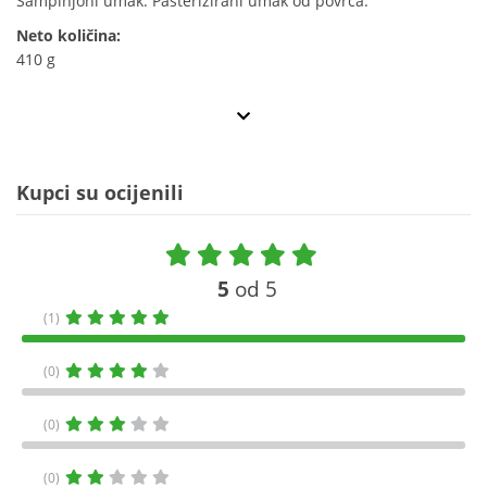
Šampinjoni umak. Pasterizirani umak od povrća.
Neto količina:
410 g
Kupci su ocijenili
5
od 5
(1)
(0)
(0)
(0)