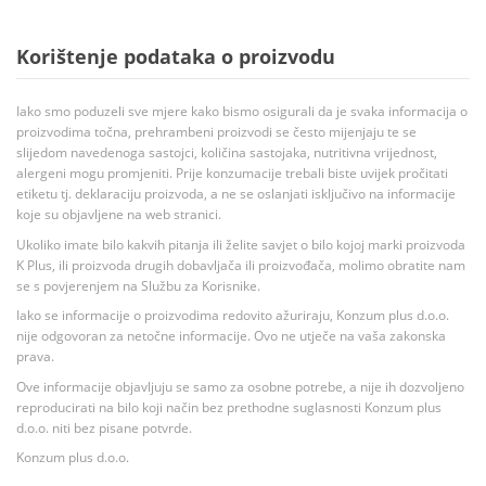
Korištenje podataka o proizvodu
Iako smo poduzeli sve mjere kako bismo osigurali da je svaka informacija o
proizvodima točna, prehrambeni proizvodi se često mijenjaju te se
slijedom navedenoga sastojci, količina sastojaka, nutritivna vrijednost,
alergeni mogu promjeniti. Prije konzumacije trebali biste uvijek pročitati
etiketu tj. deklaraciju proizvoda, a ne se oslanjati isključivo na informacije
koje su objavljene na web stranici.
Ukoliko imate bilo kakvih pitanja ili želite savjet o bilo kojoj marki proizvoda
K Plus, ili proizvoda drugih dobavljača ili proizvođača, molimo obratite nam
se s povjerenjem na Službu za Korisnike.
Iako se informacije o proizvodima redovito ažuriraju, Konzum plus d.o.o.
nije odgovoran za netočne informacije. Ovo ne utječe na vaša zakonska
prava.
Ove informacije objavljuju se samo za osobne potrebe, a nije ih dozvoljeno
reproducirati na bilo koji način bez prethodne suglasnosti Konzum plus
d.o.o. niti bez pisane potvrde.
Konzum plus d.o.o.