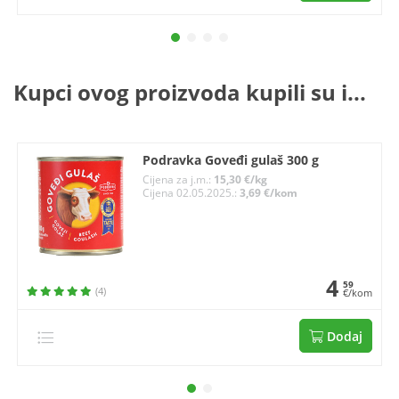
Kupci ovog proizvoda kupili su i...
Podravka Goveđi gulaš 300 g
Cijena za j.m.:
15,30 €/kg
Cijena 02.05.2025.:
3,69 €/kom
4
59
(4)
€/kom
Dodaj