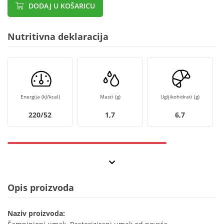
DODAJ U KOŠARICU
Nutritivna deklaracija
Energija (kJ/kcal)
Masti (g)
Ugljikohidrati (g)
220/52
1,7
6,7
Opis proizvoda
Naziv proizvoda: