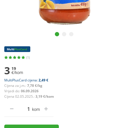
Multi
PlusCard
(1)
3
19
€/kom
MultiPlusCard cijena:
2,49 €
Cijena za j.m.:
7,78 €/kg
Vrijedi do:
06.09.2026
Cijena 02.05.2025.:
3,19 €/kom
kom