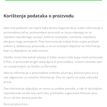
Korištenje podataka o proizvodu
Iako smo poduzeli sve mjere kako bismo osigurali da je svaka informacija o
proizvodima točna, prehrambeni proizvodi se često mijenjaju te se
slijedom navedenoga sastojci, količina sastojaka, nutritivna vrijednost,
alergeni mogu promjeniti. Prije konzumacije trebali biste uvijek pročitati
etiketu tj. deklaraciju proizvoda, a ne se oslanjati isključivo na informacije
koje su objavljene na web stranici.
Ukoliko imate bilo kakvih pitanja ili želite savjet o bilo kojoj marki proizvoda
K Plus, ili proizvoda drugih dobavljača ili proizvođača, molimo obratite nam
se s povjerenjem na Službu za Korisnike.
Iako se informacije o proizvodima redovito ažuriraju, Konzum plus d.o.o.
nije odgovoran za netočne informacije. Ovo ne utječe na vaša zakonska
prava.
Ove informacije objavljuju se samo za osobne potrebe, a nije ih dozvoljeno
reproducirati na bilo koji način bez prethodne suglasnosti Konzum plus
d.o.o. niti bez pisane potvrde.
Konzum plus d.o.o.