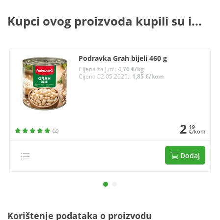
Kupci ovog proizvoda kupili su i...
Podravka Grah bijeli 460 g
Cijena za j.m.:
4,76 €/kg
Cijena 02.05.2025.:
1,85 €/kom
2
19
(2)
€/kom
Dodaj
Korištenje podataka o proizvodu