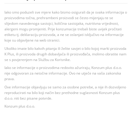
Iako smo poduzeli sve mjere kako bismo osigurali da je svaka informacija o
proizvodima točna, prehrambeni proizvodi se često mijenjaju te se
slijedom navedenoga sastojci, količina sastojaka, nutritivna vrijednost,
alergeni mogu promjeniti. Prije konzumacije trebali biste uvijek pročitati
etiketu tj. deklaraciju proizvoda, a ne se oslanjati isključivo na informacije
koje su objavljene na web stranici.
Ukoliko imate bilo kakvih pitanja ili želite savjet o bilo kojoj marki proizvoda
K Plus, ili proizvoda drugih dobavljača ili proizvođača, molimo obratite nam
se s povjerenjem na Službu za Korisnike.
Iako se informacije o proizvodima redovito ažuriraju, Konzum plus d.o.o.
nije odgovoran za netočne informacije. Ovo ne utječe na vaša zakonska
prava.
Ove informacije objavljuju se samo za osobne potrebe, a nije ih dozvoljeno
reproducirati na bilo koji način bez prethodne suglasnosti Konzum plus
d.o.o. niti bez pisane potvrde.
Konzum plus d.o.o.