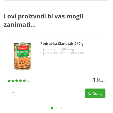
I ovi proizvodi bi vas mogli
zanimati...
Podravka Slanutak 240 g
Cijena za j.m.:
7,04 €/kg
Cijena 02.05.2025.:
1,69 €/kom
1
69
(2)
€/kom
Dodaj