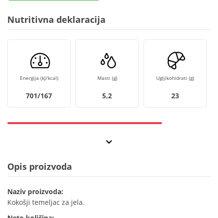
Nutritivna deklaracija
Energija (kJ/kcal)
Masti (g)
Ugljikohidrati (g)
701/167
5,2
23
Opis proizvoda
Naziv proizvoda:
Kokošji temeljac za jela.
Neto količina: