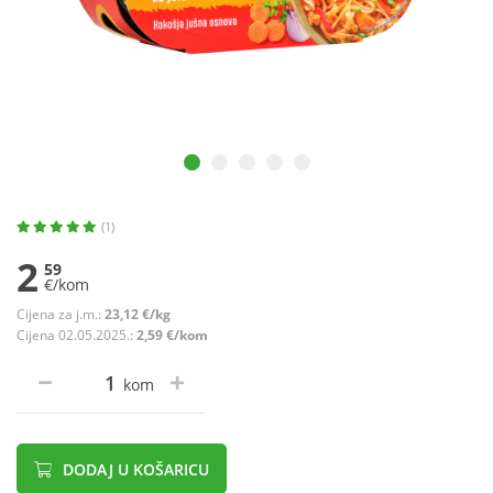
(1)
2
59
€/kom
Cijena za j.m.:
23,12 €/kg
Cijena 02.05.2025.:
2,59 €/kom
kom
DODAJ U KOŠARICU