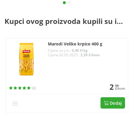
Kupci ovog proizvoda kupili su i...
Marodi Velike krpice 400 g
Cijena za j.m.:
6,48 €/kg
Cijena 02.05.2025.:
2,39 €/kom
2
59
(2)
€/kom
Dodaj