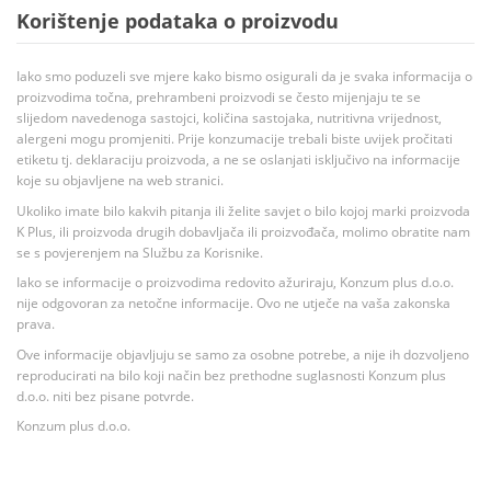
Korištenje podataka o proizvodu
Iako smo poduzeli sve mjere kako bismo osigurali da je svaka informacija o
proizvodima točna, prehrambeni proizvodi se često mijenjaju te se
slijedom navedenoga sastojci, količina sastojaka, nutritivna vrijednost,
alergeni mogu promjeniti. Prije konzumacije trebali biste uvijek pročitati
etiketu tj. deklaraciju proizvoda, a ne se oslanjati isključivo na informacije
koje su objavljene na web stranici.
Ukoliko imate bilo kakvih pitanja ili želite savjet o bilo kojoj marki proizvoda
K Plus, ili proizvoda drugih dobavljača ili proizvođača, molimo obratite nam
se s povjerenjem na Službu za Korisnike.
Iako se informacije o proizvodima redovito ažuriraju, Konzum plus d.o.o.
nije odgovoran za netočne informacije. Ovo ne utječe na vaša zakonska
prava.
Ove informacije objavljuju se samo za osobne potrebe, a nije ih dozvoljeno
reproducirati na bilo koji način bez prethodne suglasnosti Konzum plus
d.o.o. niti bez pisane potvrde.
Konzum plus d.o.o.