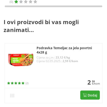
(0)
I ovi proizvodi bi vas mogli
zanimati...
Podravka Temeljac za jela povrtni
4x28 g
Cijena za j.m.:
23,12 €/kg
Cijena 02.05.2025.:
2,59 €/kom
2
59
(2)
€/kom
Dodaj