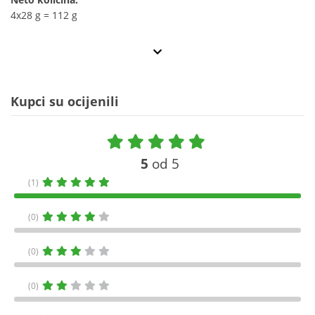
4x28 g = 112 g
Kupci su ocijenili
5
od 5
(1)
(0)
(0)
(0)