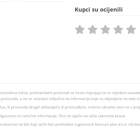
Kupci su ocijenili
oizvodima točna, prehrambeni proizvodi se često mijenjaju te se slijedom navedeno
ju proizvoda, a ne se oslanjati isključivo na informacije koje su objavljene na web st
 K Plus, ili proizvoda drugih dobavljača ili proizvođača, molimo obratite nam se s p
 odgovoran za netočne informacije. Ovo ne utječe na vaša zakonska prava.
roducirati na bilo koji način bez prethodne suglasnosti Konzum plus d.o.o. niti be