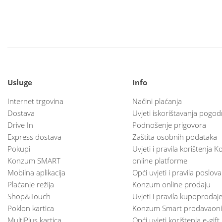
Usluge
Info
Internet trgovina
Načini plaćanja
Dostava
Uvjeti iskorištavanja pogod
Drive In
Podnošenje prigovora
Express dostava
Zaštita osobnih podataka
Pokupi
Uvjeti i pravila korištenja
Konzum SMART
online platforme
Mobilna aplikacija
Opći uvjeti i pravila poslov
Plaćanje režija
Konzum online prodaju
Shop&Touch
Uvjeti i pravila kupoprodaj
Poklon kartica
Konzum Smart prodavaoni
MultiPlus kartica
Opći uvjeti korištenja e-gift