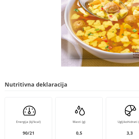
Nutritivna deklaracija
Energija (kJ/kcal)
Masti (g)
Ugljikohidrati (
90/21
0,5
3,3