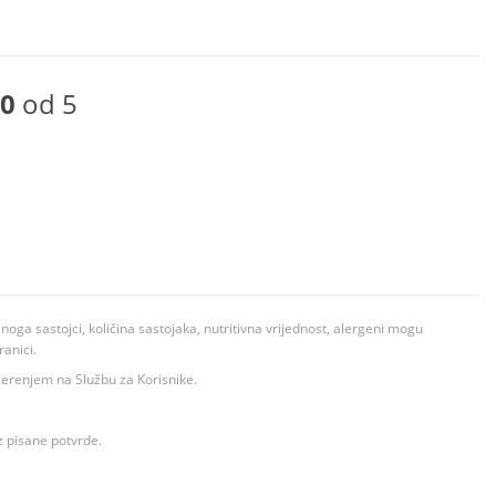
0
od 5
ga sastojci, količina sastojaka, nutritivna vrijednost, alergeni mogu
ranici.
ovjerenjem na Službu za Korisnike.
z pisane potvrde.