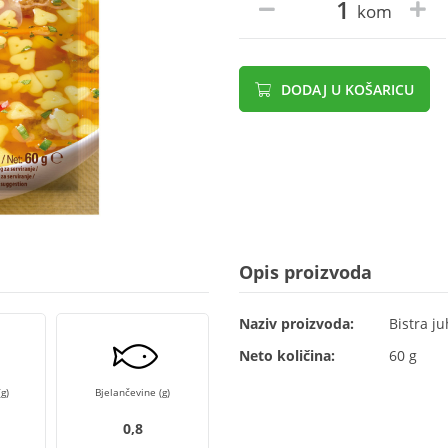
kom
DODAJ U KOŠARICU
Opis proizvoda
Naziv proizvoda:
Bistra j
Neto količina:
60 g
g)
Bjelančevine (g)
0,8