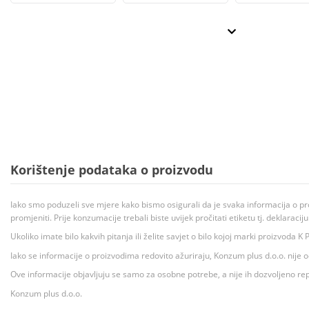
Korištenje podataka o proizvodu
Iako smo poduzeli sve mjere kako bismo osigurali da je svaka informacija o pr
promjeniti. Prije konzumacije trebali biste uvijek pročitati etiketu tj. deklaraci
Ukoliko imate bilo kakvih pitanja ili želite savjet o bilo kojoj marki proizvoda
Iako se informacije o proizvodima redovito ažuriraju, Konzum plus d.o.o. nije
Ove informacije objavljuju se samo za osobne potrebe, a nije ih dozvoljeno rep
Konzum plus d.o.o.