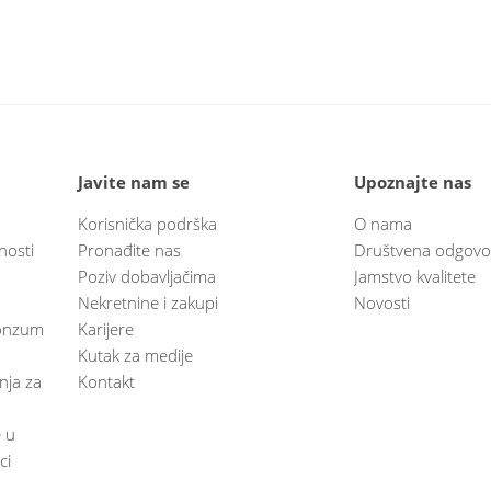
Javite nam se
Upoznajte nas
Korisnička podrška
O nama
nosti
Pronađite nas
Društvena odgovo
Poziv dobavljačima
Jamstvo kvalitete
Nekretnine i zakupi
Novosti
 Konzum
Karijere
Kutak za medije
anja za
Kontakt
e u
ci