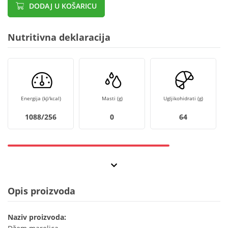
DODAJ U KOŠARICU
Nutritivna deklaracija
Energija (kJ/kcal)
Masti (g)
Ugljikohidrati (g)
1088/256
0
64
Opis proizvoda
Naziv proizvoda: