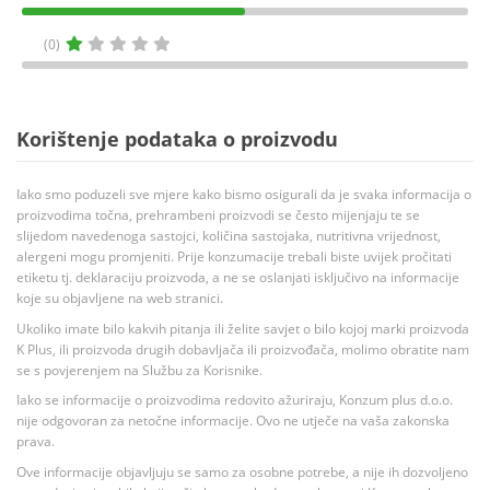
(0)
Korištenje podataka o proizvodu
Iako smo poduzeli sve mjere kako bismo osigurali da je svaka informacija o
proizvodima točna, prehrambeni proizvodi se često mijenjaju te se
slijedom navedenoga sastojci, količina sastojaka, nutritivna vrijednost,
alergeni mogu promjeniti. Prije konzumacije trebali biste uvijek pročitati
etiketu tj. deklaraciju proizvoda, a ne se oslanjati isključivo na informacije
koje su objavljene na web stranici.
Ukoliko imate bilo kakvih pitanja ili želite savjet o bilo kojoj marki proizvoda
K Plus, ili proizvoda drugih dobavljača ili proizvođača, molimo obratite nam
se s povjerenjem na Službu za Korisnike.
Iako se informacije o proizvodima redovito ažuriraju, Konzum plus d.o.o.
nije odgovoran za netočne informacije. Ovo ne utječe na vaša zakonska
prava.
Ove informacije objavljuju se samo za osobne potrebe, a nije ih dozvoljeno