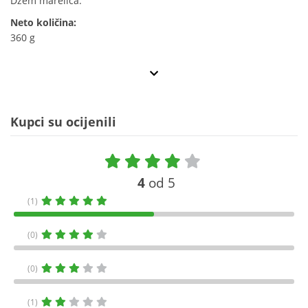
Džem marelica.
Neto količina:
360 g
Kupci su ocijenili
4
od 5
(1)
(0)
(0)
(1)