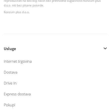
reproducirati na bilo koji način bez prethodne suglasnosti Konzum plus
d.o.o. niti bez pisane potvrde.
Konzum plus d.o.o.
Usluge
Internet trgovina
Dostava
Drive In
Express dostava
Pokupi