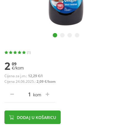
(1)
2
09
€/kom
Cijena za j.m.:
12,29 €/l
Cijena 24.06.2025.:
2,09 €/kom
kom
DODAJ U KOŠARICU