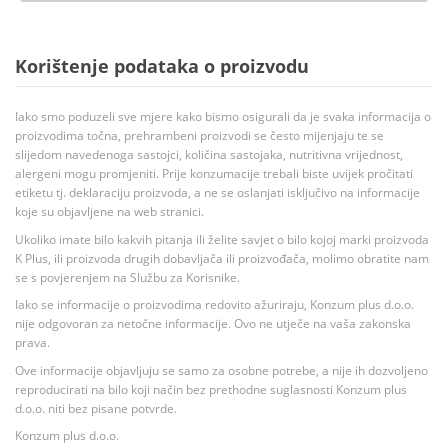
Korištenje podataka o proizvodu
Iako smo poduzeli sve mjere kako bismo osigurali da je svaka informacija o
proizvodima točna, prehrambeni proizvodi se često mijenjaju te se
slijedom navedenoga sastojci, količina sastojaka, nutritivna vrijednost,
alergeni mogu promjeniti. Prije konzumacije trebali biste uvijek pročitati
etiketu tj. deklaraciju proizvoda, a ne se oslanjati isključivo na informacije
koje su objavljene na web stranici.
Ukoliko imate bilo kakvih pitanja ili želite savjet o bilo kojoj marki proizvoda
K Plus, ili proizvoda drugih dobavljača ili proizvođača, molimo obratite nam
se s povjerenjem na Službu za Korisnike.
Iako se informacije o proizvodima redovito ažuriraju, Konzum plus d.o.o.
nije odgovoran za netočne informacije. Ovo ne utječe na vaša zakonska
prava.
Ove informacije objavljuju se samo za osobne potrebe, a nije ih dozvoljeno
reproducirati na bilo koji način bez prethodne suglasnosti Konzum plus
d.o.o. niti bez pisane potvrde.
Konzum plus d.o.o.