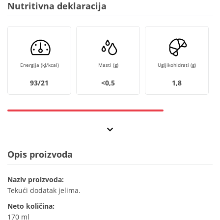
Nutritivna deklaracija
Energija (kJ/kcal)
Masti (g)
Ugljikohidrati (g)
93/21
<0,5
1,8
Opis proizvoda
Naziv proizvoda:
Tekući dodatak jelima.
Neto količina:
170 ml