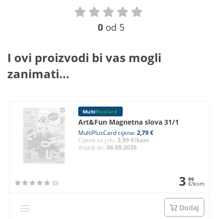
0
od 5
I ovi proizvodi bi vas mogli
zanimati...
Multi
PlusCard
Art&Fun Magnetna slova 31/1
MultiPlusCard cijena:
2,79 €
Cijena za j.m.:
3,99 €/kom
Vrijedi do:
06.09.2026
3
99
(0)
€/kom
Dodaj