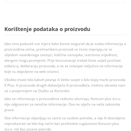
Korištenje podataka o proizvodu
Iako smo poduzeli sve mjere kako bismo osigurali da je svaka informacija o
proizvodima točna, prehrambeni proizvodi se često mijenjaju te se
slijedom navedenoga sastojci, količina sastojaka, nutritivna vrijednost,
alergeni mogu promjeniti. Prije konzumacije trebali biste uvijek pročitati
etiketu tj. deklaraciju proizvoda, a ne se oslanjati isključivo na informacije
koje su objavljene na web stranici.
Ukoliko imate bilo kakvih pitanja ili želite savjet o bilo kojoj marki proizvoda
K Plus, ili proizvoda drugih dobavljača ili proizvođača, molimo obratite nam
se s povjerenjem na Službu za Korisnike.
Iako se informacije o proizvodima redovito ažuriraju, Konzum plus d.o.o.
nije odgovoran za netočne informacije. Ovo ne utječe na vaša zakonska
prava.
Ove informacije objavljuju se samo za osobne potrebe, a nije ih dozvoljeno
reproducirati na bilo koji način bez prethodne suglasnosti Konzum plus
d.o.o. niti bez pisane potvrde.