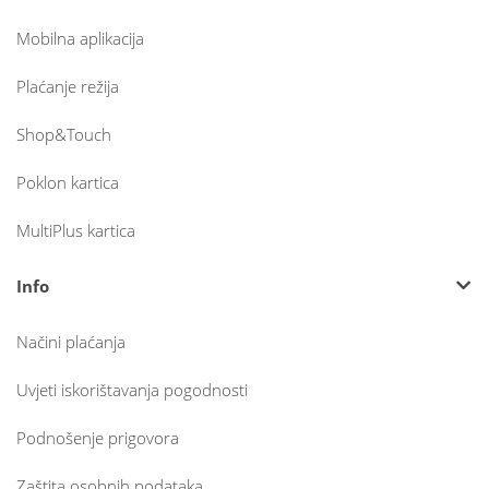
Mobilna aplikacija
Plaćanje režija
Shop&Touch
Poklon kartica
MultiPlus kartica
Info
Načini plaćanja
Uvjeti iskorištavanja pogodnosti
Podnošenje prigovora
Zaštita osobnih podataka