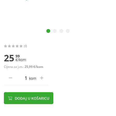
(0)
25
99
€/kom
Cijena za j.m.:
25,99 €/kom
kom
DODAJ U KOŠARICU