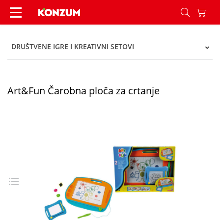
Art&Fun Čarobna ploča za crtanje - Konzum
DRUŠTVENE IGRE I KREATIVNI SETOVI
Art&Fun Čarobna ploča za crtanje