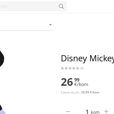
um
Disney Mickey
(0)
26
99
€/kom
Cijena za j.m.:
26,99 €/kom
kom