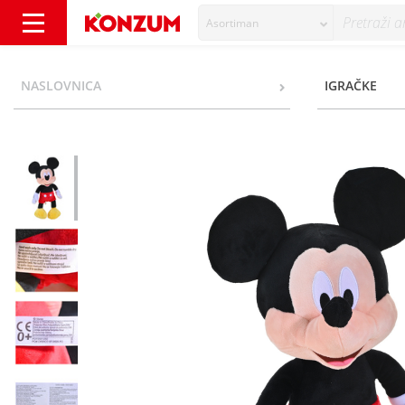
Asortiman
Disney Mickey plišana igračka 43 cm - Konz
NASLOVNICA
IGRAČKE