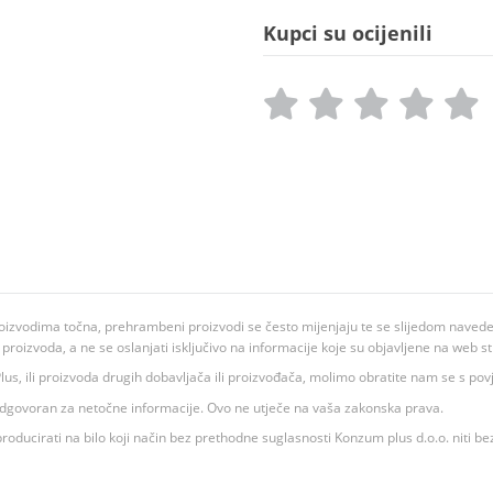
Kupci su ocijenili
oizvodima točna, prehrambeni proizvodi se često mijenjaju te se slijedom navedeno
ju proizvoda, a ne se oslanjati isključivo na informacije koje su objavljene na web st
 K Plus, ili proizvoda drugih dobavljača ili proizvođača, molimo obratite nam se s p
 odgovoran za netočne informacije. Ovo ne utječe na vaša zakonska prava.
roducirati na bilo koji način bez prethodne suglasnosti Konzum plus d.o.o. niti be