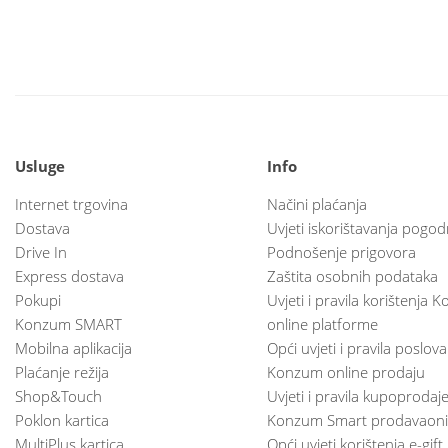
Usluge
Info
Internet trgovina
Načini plaćanja
Dostava
Uvjeti iskorištavanja pogod
Drive In
Podnošenje prigovora
Express dostava
Zaštita osobnih podataka
Pokupi
Uvjeti i pravila korištenja
Konzum SMART
online platforme
Mobilna aplikacija
Opći uvjeti i pravila poslov
Plaćanje režija
Konzum online prodaju
Shop&Touch
Uvjeti i pravila kupoprodaj
Poklon kartica
Konzum Smart prodavaoni
MultiPlus kartica
Opći uvjeti korištenja e-gift