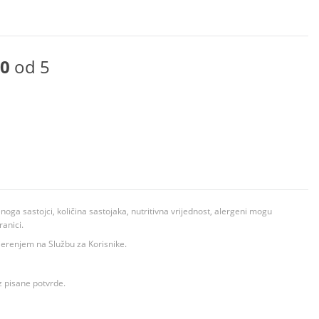
0
od 5
ga sastojci, količina sastojaka, nutritivna vrijednost, alergeni mogu
ranici.
ovjerenjem na Službu za Korisnike.
z pisane potvrde.