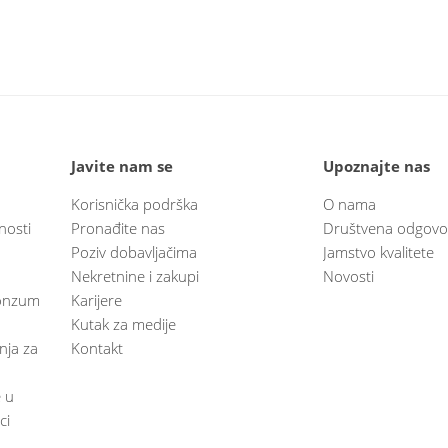
Javite nam se
Upoznajte nas
Korisnička podrška
O nama
nosti
Pronađite nas
Društvena odgovo
Poziv dobavljačima
Jamstvo kvalitete
Nekretnine i zakupi
Novosti
 Konzum
Karijere
Kutak za medije
anja za
Kontakt
e u
ci