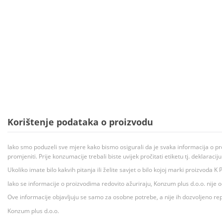
Korištenje podataka o proizvodu
Iako smo poduzeli sve mjere kako bismo osigurali da je svaka informacija o pr
promjeniti. Prije konzumacije trebali biste uvijek pročitati etiketu tj. deklaraci
Ukoliko imate bilo kakvih pitanja ili želite savjet o bilo kojoj marki proizvoda
Iako se informacije o proizvodima redovito ažuriraju, Konzum plus d.o.o. nije
Ove informacije objavljuju se samo za osobne potrebe, a nije ih dozvoljeno rep
Konzum plus d.o.o.