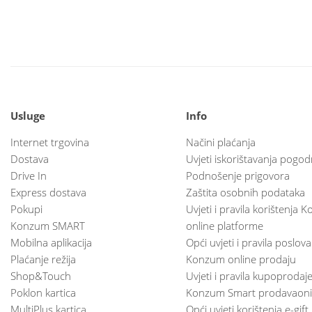
Usluge
Info
Internet trgovina
Načini plaćanja
Dostava
Uvjeti iskorištavanja pogod
Drive In
Podnošenje prigovora
Express dostava
Zaštita osobnih podataka
Pokupi
Uvjeti i pravila korištenja
Konzum SMART
online platforme
Mobilna aplikacija
Opći uvjeti i pravila poslov
Plaćanje režija
Konzum online prodaju
Shop&Touch
Uvjeti i pravila kupoprodaj
Poklon kartica
Konzum Smart prodavaoni
MultiPlus kartica
Opći uvjeti korištenja e-gift