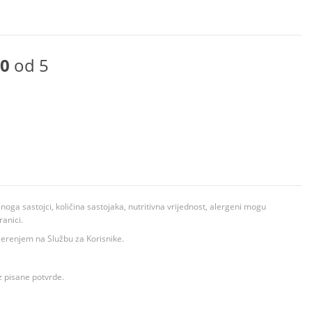
0
od 5
ga sastojci, količina sastojaka, nutritivna vrijednost, alergeni mogu
ranici.
ovjerenjem na Službu za Korisnike.
z pisane potvrde.