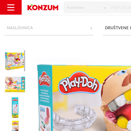
Asortiman
Play-Doh Drill 'n Fill Dentist set - Konzum
NASLOVNICA
DRUŠTVENE I