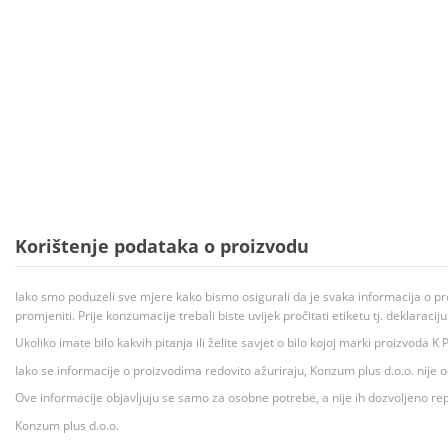
Korištenje podataka o proizvodu
Iako smo poduzeli sve mjere kako bismo osigurali da je svaka informacija o pr
promjeniti. Prije konzumacije trebali biste uvijek pročitati etiketu tj. deklaraci
Ukoliko imate bilo kakvih pitanja ili želite savjet o bilo kojoj marki proizvoda
Iako se informacije o proizvodima redovito ažuriraju, Konzum plus d.o.o. nije
Ove informacije objavljuju se samo za osobne potrebe, a nije ih dozvoljeno rep
Konzum plus d.o.o.