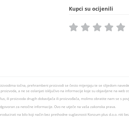
Kupci su ocijenili
oizvodima točna, prehrambeni proizvodi se često mijenjaju te se slijedom navedeno
ju proizvoda, a ne se oslanjati isključivo na informacije koje su objavljene na web st
 K Plus, ili proizvoda drugih dobavljača ili proizvođača, molimo obratite nam se s p
 odgovoran za netočne informacije. Ovo ne utječe na vaša zakonska prava.
roducirati na bilo koji način bez prethodne suglasnosti Konzum plus d.o.o. niti be