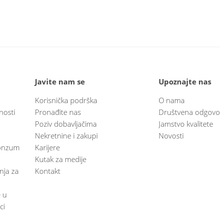
Javite nam se
Upoznajte nas
Korisnička podrška
O nama
nosti
Pronađite nas
Društvena odgovo
Poziv dobavljačima
Jamstvo kvalitete
Nekretnine i zakupi
Novosti
 Konzum
Karijere
Kutak za medije
anja za
Kontakt
e u
ci