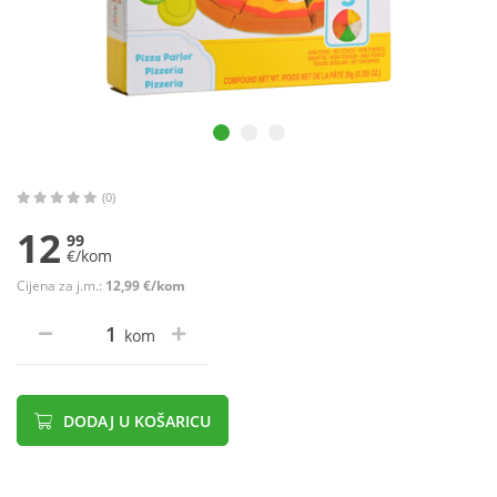
(0)
12
99
€/kom
Cijena za j.m.:
12,99 €/kom
kom
DODAJ U KOŠARICU