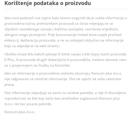
Korištenje podataka o proizvodu
Iako smo poduzeli sve mjere kako bismo osigurali da je svaka informacija o
proizvodima točna, prehrambeni proizvodi se često mijenjaju te se
slijedom navedenoga sastojci, količina sastojaka, nutritivna vrijednost,
alergeni mogu promjeniti. Prije konzumacije trebali biste uvijek pročitati
etiketu tj. deklaraciju proizvoda, a ne se oslanjati isključivo na informacije
koje su objavljene na web stranici.
Ukoliko imate bilo kakvih pitanja ili želite savjet o bilo kojoj marki proizvoda
K Plus, ili proizvoda drugih dobavljača ili proizvođača, molimo obratite nam
se s povjerenjem na Službu za Korisnike.
Iako se informacije o proizvodima redovito ažuriraju, Konzum plus d.o.o.
nije odgovoran za netočne informacije. Ovo ne utječe na vaša zakonska
prava.
Ove informacije objavljuju se samo za osobne potrebe, a nije ih dozvoljeno
reproducirati na bilo koji način bez prethodne suglasnosti Konzum plus
d.o.o. niti bez pisane potvrde.
Konzum plus d.o.o.