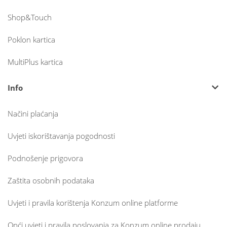
Shop&Touch
Poklon kartica
MultiPlus kartica
Info
Načini plaćanja
Uvjeti iskorištavanja pogodnosti
Podnošenje prigovora
Zaštita osobnih podataka
Uvjeti i pravila korištenja Konzum online platforme
Opći uvjeti i pravila poslovanja za Konzum online prodaju