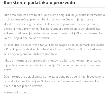
Korištenje podataka o proizvodu
Iako smo poduzeli sve mjere kako bismo osigurali da je svaka informacija o
proizvodima točna, prehrambeni proizvodi se često mijenjaju te se
slijedom navedenoga sastojci, količina sastojaka, nutritivna vrijednost,
alergeni mogu promjeniti. Prije konzumacije trebali biste uvijek pročitati
etiketu tj. deklaraciju proizvoda, a ne se oslanjati isključivo na informacije
koje su objavljene na web stranici.
Ukoliko imate bilo kakvih pitanja ili želite savjet o bilo kojoj marki proizvoda
K Plus, ili proizvoda drugih dobavljača ili proizvođača, molimo obratite nam
se s povjerenjem na Službu za Korisnike.
Iako se informacije o proizvodima redovito ažuriraju, Konzum plus d.o.o.
nije odgovoran za netočne informacije. Ovo ne utječe na vaša zakonska
prava.
Ove informacije objavljuju se samo za osobne potrebe, a nije ih dozvoljeno
reproducirati na bilo koji način bez prethodne suglasnosti Konzum plus
d.o.o. niti bez pisane potvrde.
Konzum plus d.o.o.