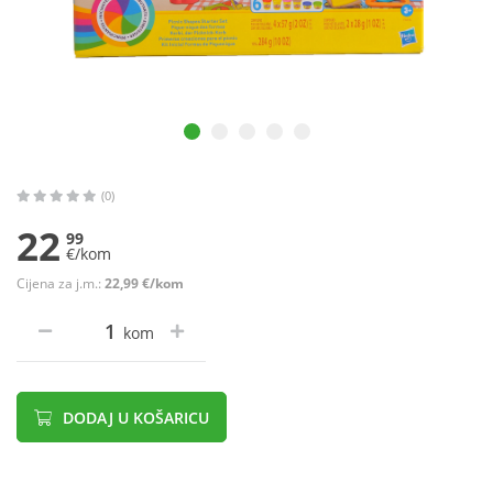
(0)
22
99
€/kom
Cijena za j.m.:
22,99 €/kom
kom
DODAJ U KOŠARICU