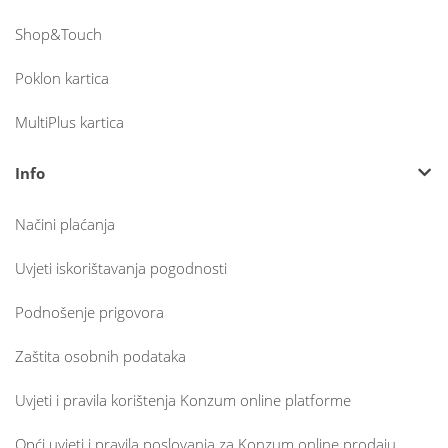
Shop&Touch
Poklon kartica
MultiPlus kartica
Info
Načini plaćanja
Uvjeti iskorištavanja pogodnosti
Podnošenje prigovora
Zaštita osobnih podataka
Uvjeti i pravila korištenja Konzum online platforme
Opći uvjeti i pravila poslovanja za Konzum online prodaju