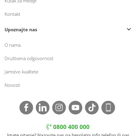
Kutak za medije
Kontakt
Upoznajte nas
O nama
Društvena odgovornost
Jamstvo kvalitete
Novosti
0800 400 000
Imate pitanje? Nazovite nas na besplatni info telefon ili nas