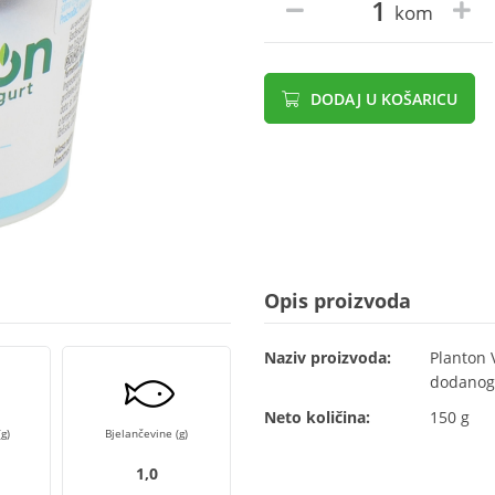
kom
DODAJ U KOŠARICU
Opis proizvoda
Naziv proizvoda:
Planton 
dodanog 
Neto količina:
150 g
g)
Bjelančevine (g)
1,0