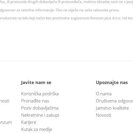
 K Plus, ili proizvoda drugih dobavljača ili proizvođača, molimo obratite nam se s p
 odgovoran za netočne informacije. Ovo ne utječe na vaša zakonska prava.
roducirati na bilo koji način bez prethodne suglasnosti Konzum plus d.o.o. niti be
Javite nam se
Upoznajte nas
Korisnička podrška
O nama
nosti
Pronađite nas
Društvena odgovo
Poziv dobavljačima
Jamstvo kvalitete
Nekretnine i zakupi
Novosti
 Konzum
Karijere
Kutak za medije