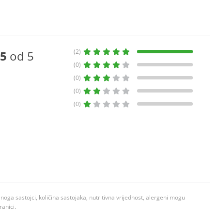
(2)
5
od 5
(0)
(0)
(0)
(0)
ga sastojci, količina sastojaka, nutritivna vrijednost, alergeni mogu
ranici.