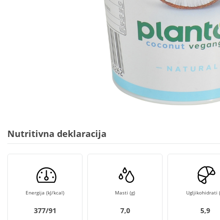
Nutritivna deklaracija
Energija (kJ/kcal)
Masti (g)
Ugljikohidrati (
377/91
7,0
5,9