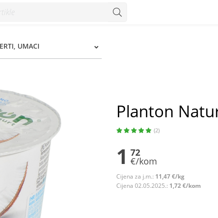
Konzum
ERTI, UMACI
Planton Natu
(2)
1
72
€/kom
Cijena za j.m.:
11,47 €/kg
Cijena 02.05.2025.:
1,72 €/kom