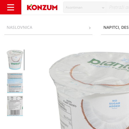
Asortiman
Planton Natural Vegangurt coconut 150 g - 
NASLOVNICA
NAPITCI, DES