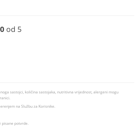
0
od 5
ga sastojci, količina sastojaka, nutritivna vrijednost, alergeni mogu
ranici.
ovjerenjem na Službu za Korisnike.
z pisane potvrde.