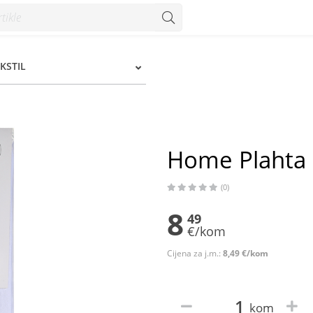
nzum
KSTIL
Home Plahta
(0)
8
49
€/kom
Cijena za j.m.:
8,49 €/kom
kom