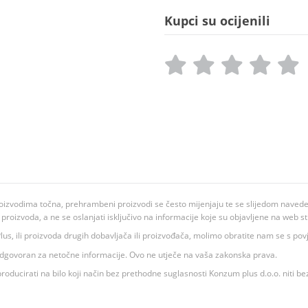
Kupci su ocijenili
oizvodima točna, prehrambeni proizvodi se često mijenjaju te se slijedom navedeno
ju proizvoda, a ne se oslanjati isključivo na informacije koje su objavljene na web st
 K Plus, ili proizvoda drugih dobavljača ili proizvođača, molimo obratite nam se s p
 odgovoran za netočne informacije. Ovo ne utječe na vaša zakonska prava.
roducirati na bilo koji način bez prethodne suglasnosti Konzum plus d.o.o. niti be