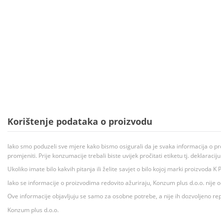
Korištenje podataka o proizvodu
Iako smo poduzeli sve mjere kako bismo osigurali da je svaka informacija o pr
promjeniti. Prije konzumacije trebali biste uvijek pročitati etiketu tj. deklaraci
Ukoliko imate bilo kakvih pitanja ili želite savjet o bilo kojoj marki proizvoda
Iako se informacije o proizvodima redovito ažuriraju, Konzum plus d.o.o. nije
Ove informacije objavljuju se samo za osobne potrebe, a nije ih dozvoljeno rep
Konzum plus d.o.o.