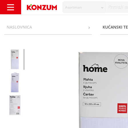
Asortiman
Home Plahta s gumicom 90x200x25 cm - Ko
NASLOVNICA
KUĆANSKI TE