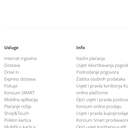
Usluge
Info
Internet trgovina
Načini plaćanja
Dostava
Uvjeti iskorištavanja pogod
Drive In
Podnošenje prigovora
Express dostava
Zaštita osobnih podataka
Pokupi
Uvjeti i pravila korištenja
Konzum SMART
online platforme
Mobilna aplikacija
Opći uvjeti i pravila poslov
Plaćanje režija
Konzum online prodaju
Shop&Touch
Uvjeti i pravila kupoprodaj
Poklon kartica
Konzum Smart prodavaoni
MultiPlus kartica
Opći uvjeti korištenja e-gift