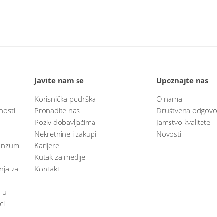
Javite nam se
Upoznajte nas
Korisnička podrška
O nama
nosti
Pronađite nas
Društvena odgovo
Poziv dobavljačima
Jamstvo kvalitete
Nekretnine i zakupi
Novosti
 Konzum
Karijere
Kutak za medije
anja za
Kontakt
e u
ci