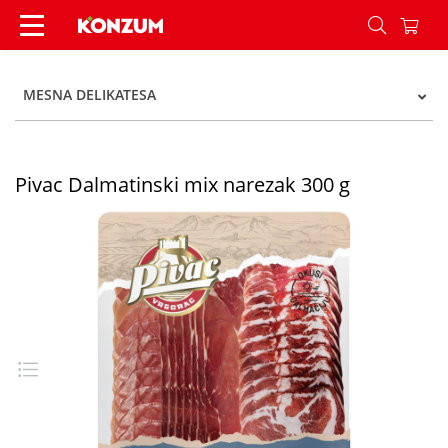
Pivac dalmatinski mix narezak 300 grama - Kon
MESNA DELIKATESA
Pivac Dalmatinski mix narezak 300 g