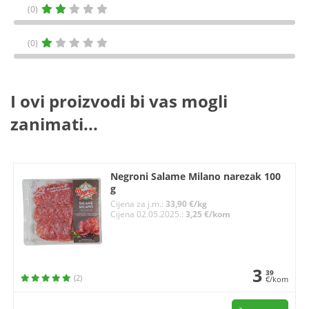
(0)
(0)
I ovi proizvodi bi vas mogli
zanimati...
Negroni Salame Milano narezak 100
g
Cijena za j.m.:
33,90 €/kg
Cijena 02.05.2025.:
3,25 €/kom
3
39
(2)
€/kom