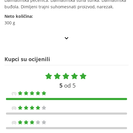
Dalmatinska pečenica. Dalmatinska suha šunka. Dalmatinska
buđola. Dimljeni trajni suhomesnati proizvod, narezak.
Neto količina:
300 g
Kupci su ocijenili
5
od 5
(1)
(0)
(0)