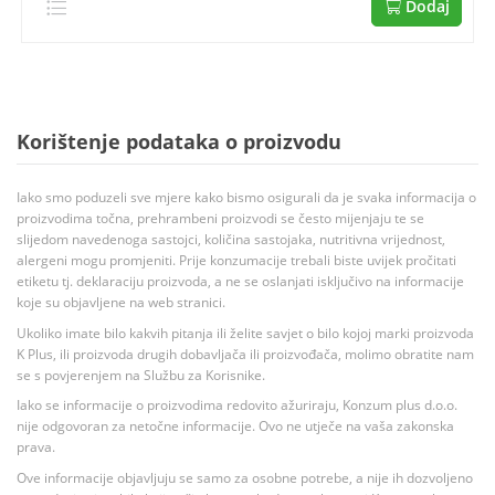
Dodaj
Korištenje podataka o proizvodu
Iako smo poduzeli sve mjere kako bismo osigurali da je svaka informacija o
proizvodima točna, prehrambeni proizvodi se često mijenjaju te se
slijedom navedenoga sastojci, količina sastojaka, nutritivna vrijednost,
alergeni mogu promjeniti. Prije konzumacije trebali biste uvijek pročitati
etiketu tj. deklaraciju proizvoda, a ne se oslanjati isključivo na informacije
koje su objavljene na web stranici.
Ukoliko imate bilo kakvih pitanja ili želite savjet o bilo kojoj marki proizvoda
K Plus, ili proizvoda drugih dobavljača ili proizvođača, molimo obratite nam
se s povjerenjem na Službu za Korisnike.
Iako se informacije o proizvodima redovito ažuriraju, Konzum plus d.o.o.
nije odgovoran za netočne informacije. Ovo ne utječe na vaša zakonska
prava.
Ove informacije objavljuju se samo za osobne potrebe, a nije ih dozvoljeno