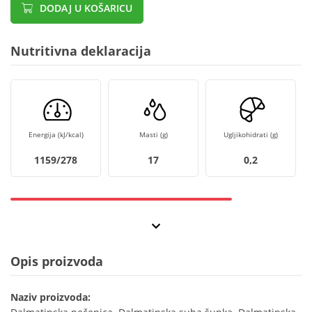
DODAJ U KOŠARICU
Nutritivna deklaracija
Energija (kJ/kcal)
Masti (g)
Ugljikohidrati (g)
1159/278
17
0,2
Opis proizvoda
Naziv proizvoda: