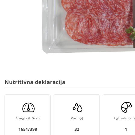
Nutritivna deklaracija
Energija (kJ/kcal)
Masti (g)
Ugljikohidrati (
1651/398
32
1