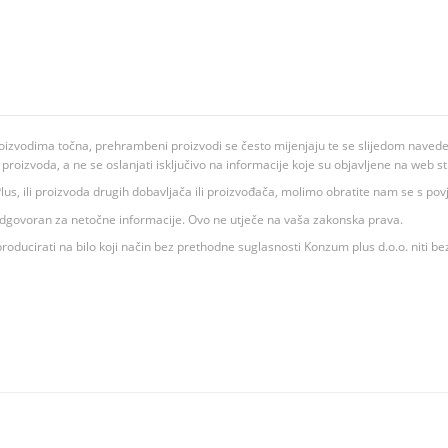
oizvodima točna, prehrambeni proizvodi se često mijenjaju te se slijedom navedeno
ju proizvoda, a ne se oslanjati isključivo na informacije koje su objavljene na web st
 K Plus, ili proizvoda drugih dobavljača ili proizvođača, molimo obratite nam se s p
 odgovoran za netočne informacije. Ovo ne utječe na vaša zakonska prava.
roducirati na bilo koji način bez prethodne suglasnosti Konzum plus d.o.o. niti be