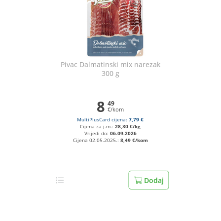
Pivac Dalmatinski mix narezak
300 g
8
49
€/kom
MultiPlusCard cijena:
7,79 €
Cijena za j.m.:
28,30 €/kg
Vrijedi do:
06.09.2026
Cijena 02.05.2025.:
8,49 €/kom
Dodaj