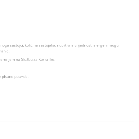
ga sastojci, količina sastojaka, nutritivna vrijednost, alergeni mogu
ranici.
ovjerenjem na Službu za Korisnike.
z pisane potvrde.