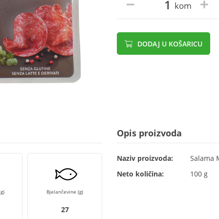
kom
DODAJ U KOŠARICU
Opis proizvoda
Naziv proizvoda:
Salama M
Neto količina:
100 g
g)
Bjelančevine (g)
27