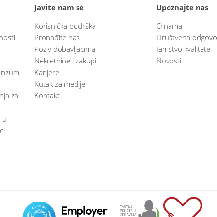
Javite nam se
Upoznajte nas
Korisnička podrška
O nama
nosti
Pronađite nas
Društvena odgovo
Poziv dobavljačima
Jamstvo kvalitete
Nekretnine i zakupi
Novosti
 Konzum
Karijere
Kutak za medije
anja za
Kontakt
e u
ci