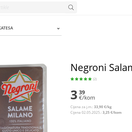
zum
KATESA
Negroni Sala
(2)
3
39
€/kom
Cijena za j.m.:
33,90 €/kg
Cijena 02.05.2025.:
3,25 €/kom