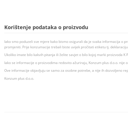
Korištenje podataka o proizvodu
Iako smo poduzeli sve mjere kako bismo osigurali da je svaka informacija o pr
promjeniti. Prije konzumacije trebali biste uvijek pročitati etiketu tj. deklaraci
Ukoliko imate bilo kakvih pitanja ili želite savjet o bilo kojoj marki proizvoda
Iako se informacije o proizvodima redovito ažuriraju, Konzum plus d.o.o. nije
Ove informacije objavljuju se samo za osobne potrebe, a nije ih dozvoljeno rep
Konzum plus d.o.o.