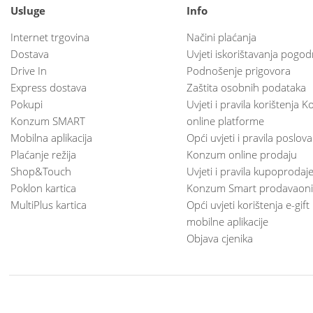
Usluge
Info
Internet trgovina
Načini plaćanja
Dostava
Uvjeti iskorištavanja pogod
Drive In
Podnošenje prigovora
Express dostava
Zaštita osobnih podataka
Pokupi
Uvjeti i pravila korištenja
Konzum SMART
online platforme
Mobilna aplikacija
Opći uvjeti i pravila poslov
Plaćanje režija
Konzum online prodaju
Shop&Touch
Uvjeti i pravila kupoprodaj
Poklon kartica
Konzum Smart prodavaoni
MultiPlus kartica
Opći uvjeti korištenja e-gift
mobilne aplikacije
Objava cjenika