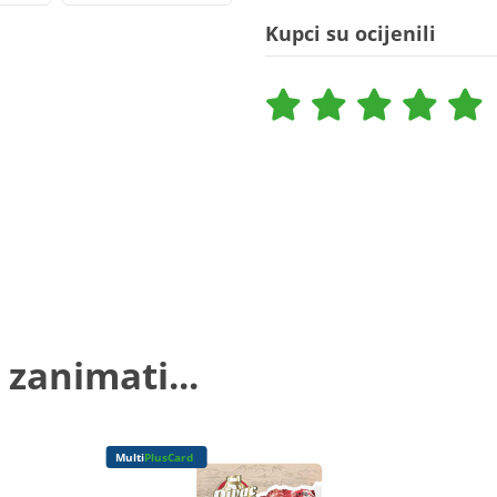
Kupci su ocijenili
 zanimati...
Multi
PlusCard