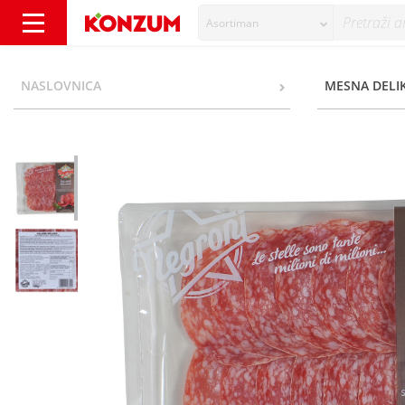
Asortiman
Negroni Salame Milano narezak 100 g - Kon
NASLOVNICA
MESNA DELI