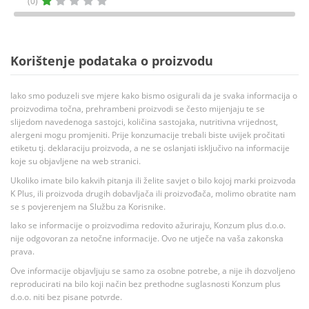
(0)
Korištenje podataka o proizvodu
Iako smo poduzeli sve mjere kako bismo osigurali da je svaka informacija o
proizvodima točna, prehrambeni proizvodi se često mijenjaju te se
slijedom navedenoga sastojci, količina sastojaka, nutritivna vrijednost,
alergeni mogu promjeniti. Prije konzumacije trebali biste uvijek pročitati
etiketu tj. deklaraciju proizvoda, a ne se oslanjati isključivo na informacije
koje su objavljene na web stranici.
Ukoliko imate bilo kakvih pitanja ili želite savjet o bilo kojoj marki proizvoda
K Plus, ili proizvoda drugih dobavljača ili proizvođača, molimo obratite nam
se s povjerenjem na Službu za Korisnike.
Iako se informacije o proizvodima redovito ažuriraju, Konzum plus d.o.o.
nije odgovoran za netočne informacije. Ovo ne utječe na vaša zakonska
prava.
Ove informacije objavljuju se samo za osobne potrebe, a nije ih dozvoljeno
reproducirati na bilo koji način bez prethodne suglasnosti Konzum plus
d.o.o. niti bez pisane potvrde.