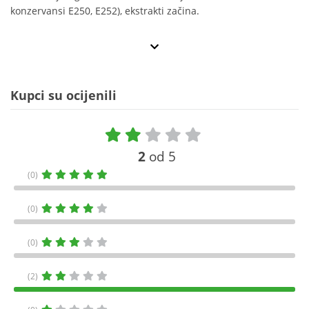
konzervansi E250, E252), ekstrakti začina.
Kupci su ocijenili
2
od 5
(0)
(0)
(0)
(2)