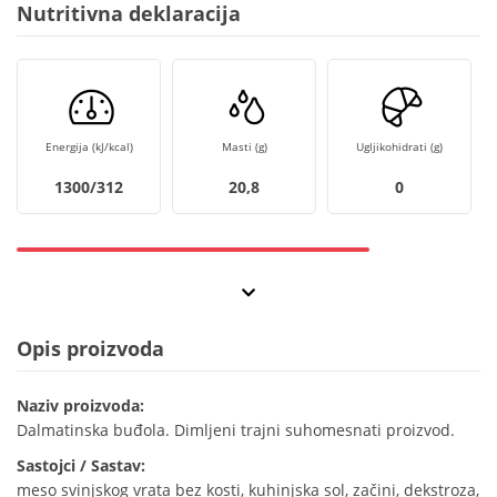
Nutritivna deklaracija
Energija (kJ/kcal)
Masti (g)
Ugljikohidrati (g)
1300/312
20,8
0
Opis proizvoda
Naziv proizvoda:
Dalmatinska buđola. Dimljeni trajni suhomesnati proizvod.
Sastojci / Sastav:
meso svinjskog vrata bez kosti, kuhinjska sol, začini, dekstroza,