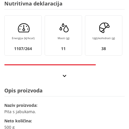
Nutritivna deklaracija
Energija (kJ/kcal)
Masti (g)
Ugljikohidrati (g)
1107/264
11
38
Opis proizvoda
Naziv proizvoda:
Pita s jabukama.
Neto količina:
500 g