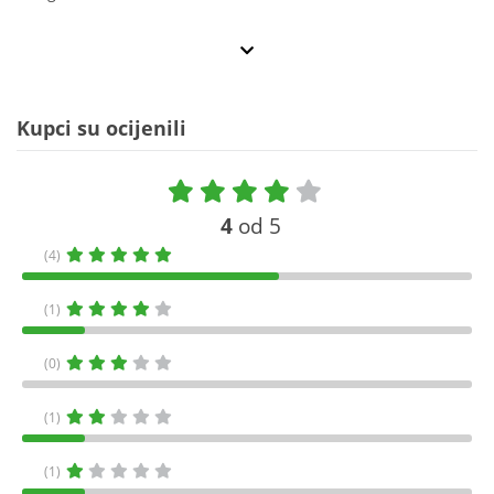
Kupci su ocijenili
4
od 5
(4)
(1)
(0)
(1)
(1)