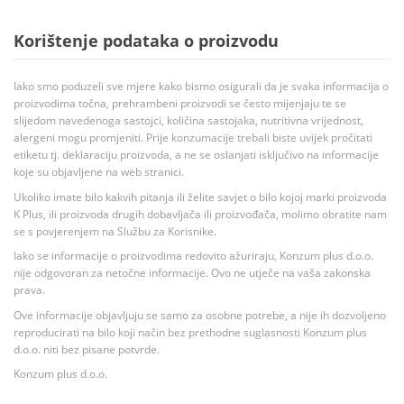
Korištenje podataka o proizvodu
Iako smo poduzeli sve mjere kako bismo osigurali da je svaka informacija o
proizvodima točna, prehrambeni proizvodi se često mijenjaju te se
slijedom navedenoga sastojci, količina sastojaka, nutritivna vrijednost,
alergeni mogu promjeniti. Prije konzumacije trebali biste uvijek pročitati
etiketu tj. deklaraciju proizvoda, a ne se oslanjati isključivo na informacije
koje su objavljene na web stranici.
Ukoliko imate bilo kakvih pitanja ili želite savjet o bilo kojoj marki proizvoda
K Plus, ili proizvoda drugih dobavljača ili proizvođača, molimo obratite nam
se s povjerenjem na Službu za Korisnike.
Iako se informacije o proizvodima redovito ažuriraju, Konzum plus d.o.o.
nije odgovoran za netočne informacije. Ovo ne utječe na vaša zakonska
prava.
Ove informacije objavljuju se samo za osobne potrebe, a nije ih dozvoljeno
reproducirati na bilo koji način bez prethodne suglasnosti Konzum plus
d.o.o. niti bez pisane potvrde.
Konzum plus d.o.o.