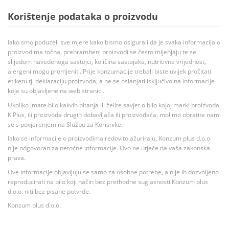
Korištenje podataka o proizvodu
Iako smo poduzeli sve mjere kako bismo osigurali da je svaka informacija o
proizvodima točna, prehrambeni proizvodi se često mijenjaju te se
slijedom navedenoga sastojci, količina sastojaka, nutritivna vrijednost,
alergeni mogu promjeniti. Prije konzumacije trebali biste uvijek pročitati
etiketu tj. deklaraciju proizvoda, a ne se oslanjati isključivo na informacije
koje su objavljene na web stranici.
Ukoliko imate bilo kakvih pitanja ili želite savjet o bilo kojoj marki proizvoda
K Plus, ili proizvoda drugih dobavljača ili proizvođača, molimo obratite nam
se s povjerenjem na Službu za Korisnike.
Iako se informacije o proizvodima redovito ažuriraju, Konzum plus d.o.o.
nije odgovoran za netočne informacije. Ovo ne utječe na vaša zakonska
prava.
Ove informacije objavljuju se samo za osobne potrebe, a nije ih dozvoljeno
reproducirati na bilo koji način bez prethodne suglasnosti Konzum plus
d.o.o. niti bez pisane potvrde.
Konzum plus d.o.o.