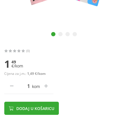
(0)
1
49
€/kom
Cijena za j.m.:
1,49 €/kom
kom
DODAJ U KOŠARICU