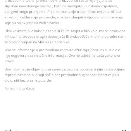
proizvodima točna, prehrambeni proizvodi se često mijenjaju te se
slijedom navedenoga sastojci, količina sastojaka, nutritivna vrijednost,
alergeni mogu promjeniti. Prije konzumacije trebali biste uvijek pročitati
etiketu tj. deklaraciju proizvoda, a ne se oslanjati isključivo na informacije
koje su objavljene na web stranici.
Ukoliko imate bilo kakvih pitanja ili želite savjet o bilo kojoj marki proizvoda
K Plus, ili proizvoda drugih dobavljača ili proizvođača, molimo obratite nam
se s povjerenjem na Službu za Korisnike.
Iako se informacije o proizvodima redovito ažuriraju, Konzum plus d.o.o.
nije odgovoran za netočne informacije. Ovo ne utječe na vaša zakonska
prava.
Ove informacije objavljuju se samo za osobne potrebe, a nije ih dozvoljeno
reproducirati na bilo koji način bez prethodne suglasnosti Konzum plus
d.o.o. niti bez pisane potvrde.
Konzum plus d.o.o.