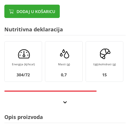
DODAJ U KOŠARICU
Nutritivna deklaracija
Energija (kJ/kcal)
Masti (g)
Ugljikohidrati (g)
304/72
0,7
15
Opis proizvoda