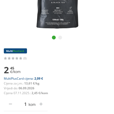
Multi
PlusCard
(0)
2
45
€/kom
MultiPlusCard cijena:
2,09 €
Cijena za j.m.:
13,61 €/kg
Vrijedi do:
06.09.2026
Cijena 07.11.2025.:
2,45 €/kom
kom