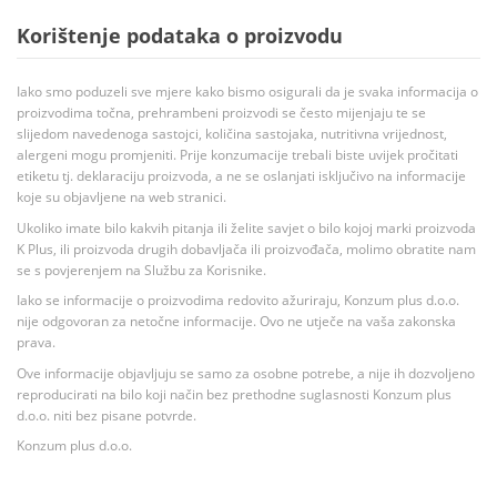
Korištenje podataka o proizvodu
Iako smo poduzeli sve mjere kako bismo osigurali da je svaka informacija o
proizvodima točna, prehrambeni proizvodi se često mijenjaju te se
slijedom navedenoga sastojci, količina sastojaka, nutritivna vrijednost,
alergeni mogu promjeniti. Prije konzumacije trebali biste uvijek pročitati
etiketu tj. deklaraciju proizvoda, a ne se oslanjati isključivo na informacije
koje su objavljene na web stranici.
Ukoliko imate bilo kakvih pitanja ili želite savjet o bilo kojoj marki proizvoda
K Plus, ili proizvoda drugih dobavljača ili proizvođača, molimo obratite nam
se s povjerenjem na Službu za Korisnike.
Iako se informacije o proizvodima redovito ažuriraju, Konzum plus d.o.o.
nije odgovoran za netočne informacije. Ovo ne utječe na vaša zakonska
prava.
Ove informacije objavljuju se samo za osobne potrebe, a nije ih dozvoljeno
reproducirati na bilo koji način bez prethodne suglasnosti Konzum plus
d.o.o. niti bez pisane potvrde.
Konzum plus d.o.o.