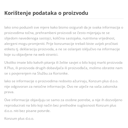
Korištenje podataka o proizvodu
Iako smo poduzeli sve mjere kako bismo osigurali da je svaka informacija o
proizvodima točna, prehrambeni proizvodi se često mijenjaju te se
slijedom navedenoga sastojci, količina sastojaka, nutritivna vrijednost,
alergeni mogu promjeniti. Prije konzumacije trebali biste uvijek pročitati
etiketu tj. deklaraciju proizvoda, a ne se oslanjati isključivo na informacije
koje su objavljene na web stranici.
Ukoliko imate bilo kakvih pitanja ili želite savjet o bilo kojoj marki proizvoda
K Plus, ili proizvoda drugih dobavljača ili proizvođača, molimo obratite nam
se s povjerenjem na Službu za Korisnike.
Iako se informacije o proizvodima redovito ažuriraju, Konzum plus d.o.o.
nije odgovoran za netočne informacije. Ovo ne utječe na vaša zakonska
prava.
Ove informacije objavljuju se samo za osobne potrebe, a nije ih dozvoljeno
reproducirati na bilo koji način bez prethodne suglasnosti Konzum plus
d.o.o. niti bez pisane potvrde.
Konzum plus d.o.o.