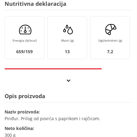
Nutritivna deklaracija
Energija (kJ/kcal)
Masti (g)
Ugljikohidrati (g)
659/159
13
7,2
Opis proizvoda
Naziv proizvoda:
Pinđur. Prilog od povrća s paprikom i rajčicom.
Neto količina:
300 g