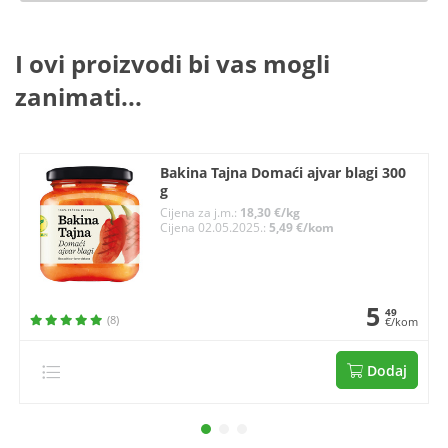
I ovi proizvodi bi vas mogli
zanimati...
Bakina Tajna Domaći ajvar blagi 300
g
Cijena za j.m.:
18,30 €/kg
Cijena 02.05.2025.:
5,49 €/kom
5
49
(8)
€/kom
Dodaj