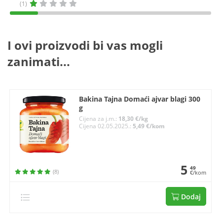
(1)
I ovi proizvodi bi vas mogli
zanimati...
Bakina Tajna Domaći ajvar blagi 300
g
Cijena za j.m.:
18,30 €/kg
Cijena 02.05.2025.:
5,49 €/kom
5
49
(8)
€/kom
Dodaj