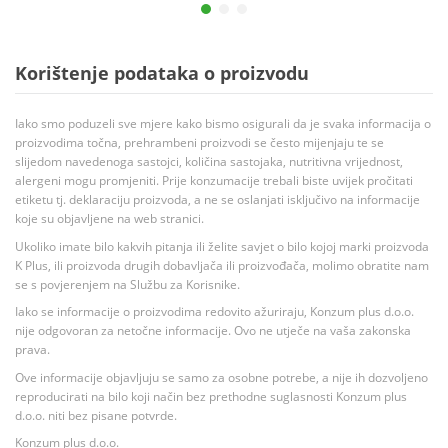
Korištenje podataka o proizvodu
Iako smo poduzeli sve mjere kako bismo osigurali da je svaka informacija o
proizvodima točna, prehrambeni proizvodi se često mijenjaju te se
slijedom navedenoga sastojci, količina sastojaka, nutritivna vrijednost,
alergeni mogu promjeniti. Prije konzumacije trebali biste uvijek pročitati
etiketu tj. deklaraciju proizvoda, a ne se oslanjati isključivo na informacije
koje su objavljene na web stranici.
Ukoliko imate bilo kakvih pitanja ili želite savjet o bilo kojoj marki proizvoda
K Plus, ili proizvoda drugih dobavljača ili proizvođača, molimo obratite nam
se s povjerenjem na Službu za Korisnike.
Iako se informacije o proizvodima redovito ažuriraju, Konzum plus d.o.o.
nije odgovoran za netočne informacije. Ovo ne utječe na vaša zakonska
prava.
Ove informacije objavljuju se samo za osobne potrebe, a nije ih dozvoljeno
reproducirati na bilo koji način bez prethodne suglasnosti Konzum plus
d.o.o. niti bez pisane potvrde.
Konzum plus d.o.o.