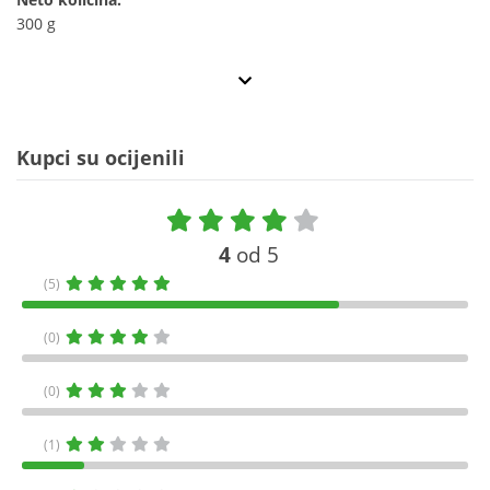
300 g
Kupci su ocijenili
4
od 5
(5)
(0)
(0)
(1)