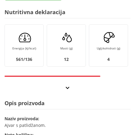
Nutritivna deklaracija
Energija (kJ/kcal)
Masti (g)
Ugljikohidrati (g)
561/136
12
4
Opis proizvoda
Naziv proizvoda:
Ajvar s patlidžanom.
Neto količina: