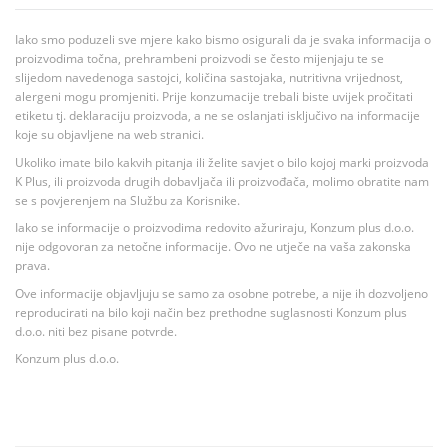
Iako smo poduzeli sve mjere kako bismo osigurali da je svaka informacija o
proizvodima točna, prehrambeni proizvodi se često mijenjaju te se
slijedom navedenoga sastojci, količina sastojaka, nutritivna vrijednost,
alergeni mogu promjeniti. Prije konzumacije trebali biste uvijek pročitati
etiketu tj. deklaraciju proizvoda, a ne se oslanjati isključivo na informacije
koje su objavljene na web stranici.
Ukoliko imate bilo kakvih pitanja ili želite savjet o bilo kojoj marki proizvoda
K Plus, ili proizvoda drugih dobavljača ili proizvođača, molimo obratite nam
se s povjerenjem na Službu za Korisnike.
Iako se informacije o proizvodima redovito ažuriraju, Konzum plus d.o.o.
nije odgovoran za netočne informacije. Ovo ne utječe na vaša zakonska
prava.
Ove informacije objavljuju se samo za osobne potrebe, a nije ih dozvoljeno
reproducirati na bilo koji način bez prethodne suglasnosti Konzum plus
d.o.o. niti bez pisane potvrde.
Konzum plus d.o.o.