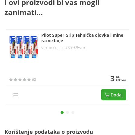
I ovi proizvodi bi vas mogli
zanimati...
Pilot Super Grip Tehnička olovka i mine
razne boje
Cijena za j.m.:
3,09 €/kom
3
09
(0)
€/kom
Dodaj
Korištenje podataka o proizvodu