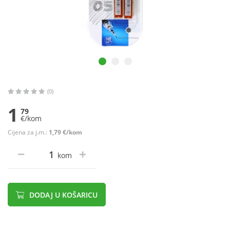
(0)
1
79
€/kom
Cijena za j.m.:
1,79 €/kom
kom
DODAJ U KOŠARICU