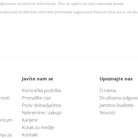
 odgovoran za netočne informacije. Ovo ne utječe na vaša zakonska prava.
roducirati na bilo koji način bez prethodne suglasnosti Konzum plus d.o.o. niti be
Javite nam se
Upoznajte nas
Korisnička podrška
O nama
nosti
Pronađite nas
Društvena odgovo
Poziv dobavljačima
Jamstvo kvalitete
Nekretnine i zakupi
Novosti
 Konzum
Karijere
Kutak za medije
anja za
Kontakt