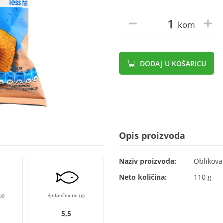
kom
DODAJ U KOŠARICU
Opis proizvoda
Naziv proizvoda:
Oblikova
Neto količina:
110 g
g)
Bjelančevine (g)
5,5