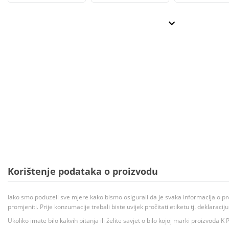
Korištenje podataka o proizvodu
Iako smo poduzeli sve mjere kako bismo osigurali da je svaka informacija o pr
promjeniti. Prije konzumacije trebali biste uvijek pročitati etiketu tj. deklaraci
Ukoliko imate bilo kakvih pitanja ili želite savjet o bilo kojoj marki proizvoda