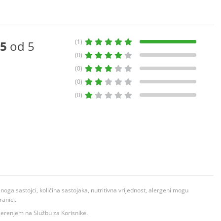
(1)
5
od 5
(0)
(0)
(0)
(0)
ga sastojci, količina sastojaka, nutritivna vrijednost, alergeni mogu
ranici.
ovjerenjem na Službu za Korisnike.