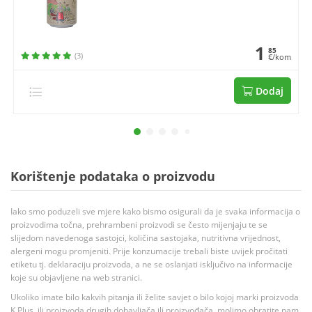
1
85
(3)
€/kom
Dodaj
Korištenje podataka o proizvodu
Iako smo poduzeli sve mjere kako bismo osigurali da je svaka informacija o
proizvodima točna, prehrambeni proizvodi se često mijenjaju te se
slijedom navedenoga sastojci, količina sastojaka, nutritivna vrijednost,
alergeni mogu promjeniti. Prije konzumacije trebali biste uvijek pročitati
etiketu tj. deklaraciju proizvoda, a ne se oslanjati isključivo na informacije
koje su objavljene na web stranici.
Ukoliko imate bilo kakvih pitanja ili želite savjet o bilo kojoj marki proizvoda
K Plus, ili proizvoda drugih dobavljača ili proizvođača, molimo obratite nam