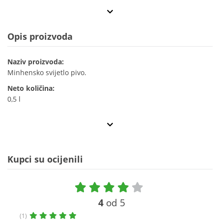
Opis proizvoda
Naziv proizvoda:
Minhensko svijetlo pivo.
Neto količina:
0,5 l
Kupci su ocijenili
4
od 5
(1)