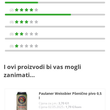
(2)
(0)
(0)
(0)
I ovi proizvodi bi vas mogli
zanimati...
Paulaner Weissbier Pšenično pivo 0,5
l
Cijena za j.m.:
3,70 €/l
Cijena 02.05.2025.:
1,79 €/kom