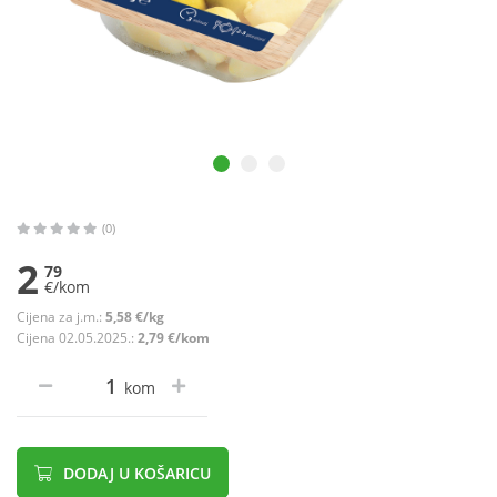
(0)
2
79
€/kom
Cijena za j.m.:
5,58 €/kg
Cijena 02.05.2025.:
2,79 €/kom
kom
DODAJ U KOŠARICU