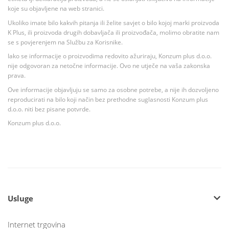
koje su objavljene na web stranici.
Ukoliko imate bilo kakvih pitanja ili želite savjet o bilo kojoj marki proizvoda
K Plus, ili proizvoda drugih dobavljača ili proizvođača, molimo obratite nam
se s povjerenjem na Službu za Korisnike.
Iako se informacije o proizvodima redovito ažuriraju, Konzum plus d.o.o.
nije odgovoran za netočne informacije. Ovo ne utječe na vaša zakonska
prava.
Ove informacije objavljuju se samo za osobne potrebe, a nije ih dozvoljeno
reproducirati na bilo koji način bez prethodne suglasnosti Konzum plus
d.o.o. niti bez pisane potvrde.
Konzum plus d.o.o.
Usluge
Internet trgovina