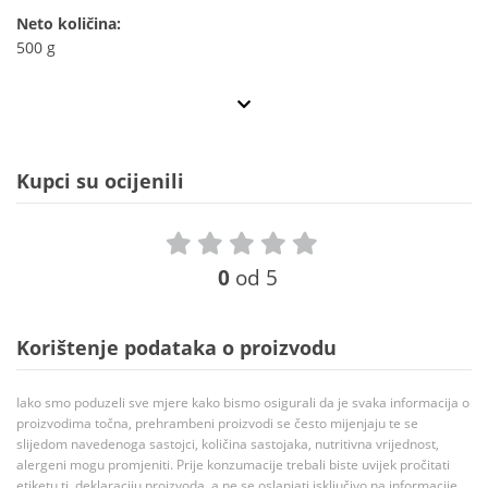
Neto količina:
500 g
Kupci su ocijenili
0
od 5
Korištenje podataka o proizvodu
Iako smo poduzeli sve mjere kako bismo osigurali da je svaka informacija o
proizvodima točna, prehrambeni proizvodi se često mijenjaju te se
slijedom navedenoga sastojci, količina sastojaka, nutritivna vrijednost,
alergeni mogu promjeniti. Prije konzumacije trebali biste uvijek pročitati
etiketu tj. deklaraciju proizvoda, a ne se oslanjati isključivo na informacije