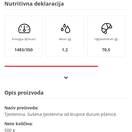
Nutritivna deklaracija
Energija (kJ/kcal)
Masti (g)
Ugljikohidrati (g)
1483/350
1,2
70,5
Opis proizvoda
Naziv proizvoda:
Tjestenina. Sušena tjestenina od krupice durum pšenice.
Neto količina:
500 g