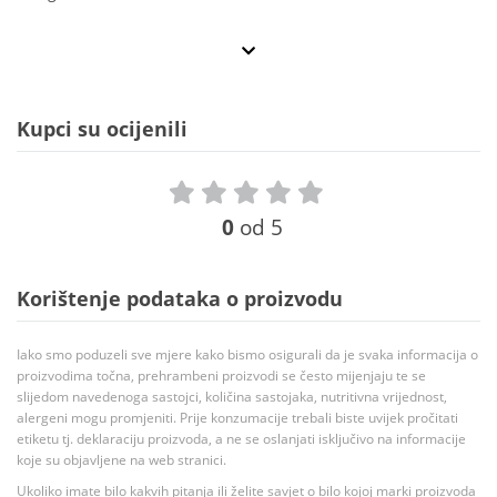
Kupci su ocijenili
0
od 5
Korištenje podataka o proizvodu
Iako smo poduzeli sve mjere kako bismo osigurali da je svaka informacija o
proizvodima točna, prehrambeni proizvodi se često mijenjaju te se
slijedom navedenoga sastojci, količina sastojaka, nutritivna vrijednost,
alergeni mogu promjeniti. Prije konzumacije trebali biste uvijek pročitati
etiketu tj. deklaraciju proizvoda, a ne se oslanjati isključivo na informacije
koje su objavljene na web stranici.
Ukoliko imate bilo kakvih pitanja ili želite savjet o bilo kojoj marki proizvoda