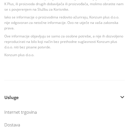
K Plus, ili proizvoda drugih dobavljača ili proizvođača, molimo obratite nam
se s povjerenjem na Službu za Korisnike.
Iako se informacije o proizvodima redovito ažuriraju, Konzum plus d.o.o.
nije odgovoran za netočne informacije. Ovo ne utječe na vaša zakonska
prava.
Ove informacije objavljuju se samo za osobne potrebe, a nije ih dozvoljeno
reproducirati na bilo koji način bez prethodne suglasnosti Konzum plus
d.o.o. niti bez pisane potvrde.
Konzum plus d.o.o.
Usluge
Internet trgovina
Dostava