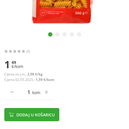
(0)
1
49
€/kom
Cijena za j.m.:
2,98 €/kg
Cijena 02.05.2025.:
1,59 €/kom
kom
DODAJ U KOŠARICU