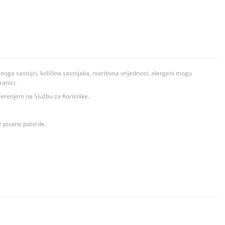
ga sastojci, količina sastojaka, nutritivna vrijednost, alergeni mogu
ranici.
ovjerenjem na Službu za Korisnike.
z pisane potvrde.