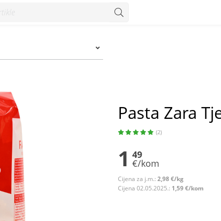
Konzum
Pasta Zara Tj
(2)
1
49
€/kom
Cijena za j.m.:
2,98 €/kg
Cijena 02.05.2025.:
1,59 €/kom