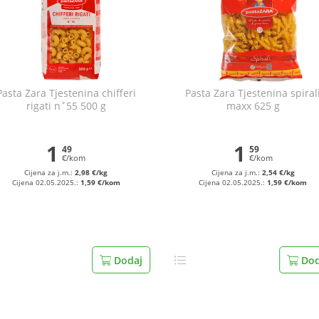
Pasta Zara Tjestenina chifferi
Pasta Zara Tjestenina spiral
rigati n˚55 500 g
maxx 625 g
1
1
49
59
€/kom
€/kom
Cijena za j.m.:
2,98 €/kg
Cijena za j.m.:
2,54 €/kg
Cijena 02.05.2025.:
1,59 €/kom
Cijena 02.05.2025.:
1,59 €/kom
Dodaj
Dod