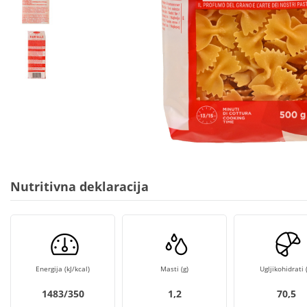
Nutritivna deklaracija
Energija (kJ/kcal)
Masti (g)
Ugljikohidrati (
1483/350
1,2
70,5