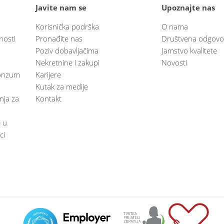
Javite nam se
Upoznajte nas
Korisnička podrška
O nama
nosti
Pronađite nas
Društvena odgovo
Poziv dobavljačima
Jamstvo kvalitete
Nekretnine i zakupi
Novosti
 Konzum
Karijere
Kutak za medije
anja za
Kontakt
e u
ci