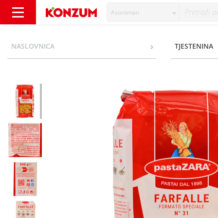
Asortiman
Pasta Zara Tjestenina farfalle n˚31 500 g - 
NASLOVNICA
TJESTENINA