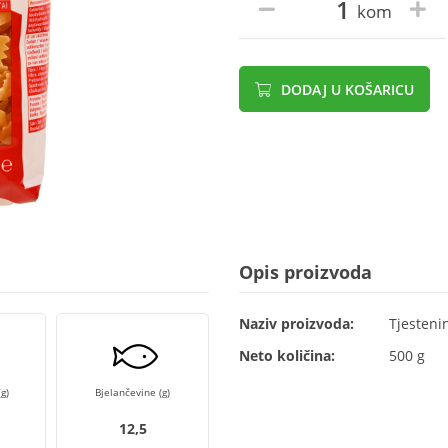
kom
DODAJ U KOŠARICU
Opis proizvoda
Naziv proizvoda:
Tjesteni
Neto količina:
500 g
g)
Bjelančevine (g)
12,5