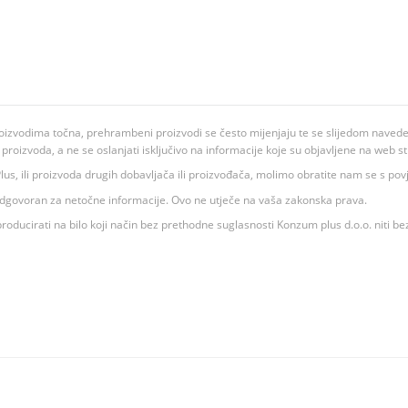
oizvodima točna, prehrambeni proizvodi se često mijenjaju te se slijedom navedeno
ju proizvoda, a ne se oslanjati isključivo na informacije koje su objavljene na web st
 K Plus, ili proizvoda drugih dobavljača ili proizvođača, molimo obratite nam se s p
 odgovoran za netočne informacije. Ovo ne utječe na vaša zakonska prava.
roducirati na bilo koji način bez prethodne suglasnosti Konzum plus d.o.o. niti be