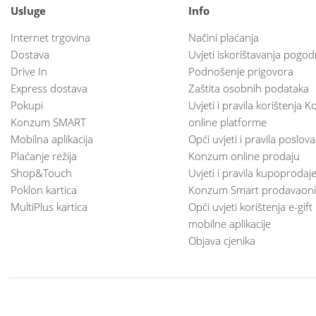
Usluge
Info
Internet trgovina
Načini plaćanja
Dostava
Uvjeti iskorištavanja pogod
Drive In
Podnošenje prigovora
Express dostava
Zaštita osobnih podataka
Pokupi
Uvjeti i pravila korištenja
Konzum SMART
online platforme
Mobilna aplikacija
Opći uvjeti i pravila poslov
Plaćanje režija
Konzum online prodaju
Shop&Touch
Uvjeti i pravila kupoprodaj
Poklon kartica
Konzum Smart prodavaoni
MultiPlus kartica
Opći uvjeti korištenja e-gift
mobilne aplikacije
Objava cjenika