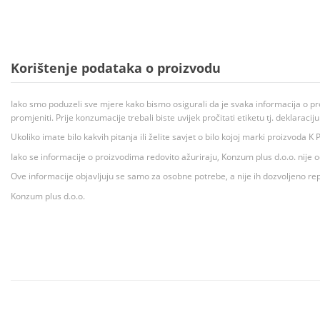
Korištenje podataka o proizvodu
Iako smo poduzeli sve mjere kako bismo osigurali da je svaka informacija o pr
promjeniti. Prije konzumacije trebali biste uvijek pročitati etiketu tj. deklaraci
Ukoliko imate bilo kakvih pitanja ili želite savjet o bilo kojoj marki proizvoda
Iako se informacije o proizvodima redovito ažuriraju, Konzum plus d.o.o. nije
Ove informacije objavljuju se samo za osobne potrebe, a nije ih dozvoljeno rep
Konzum plus d.o.o.