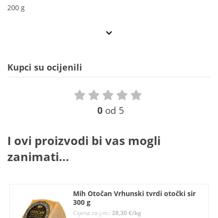
200 g
Kupci su ocijenili
0
od 5
I ovi proizvodi bi vas mogli
zanimati...
Mih Otočan Vrhunski tvrdi otočki sir
300 g
Cijena za j.m.:
28,30 €/kg