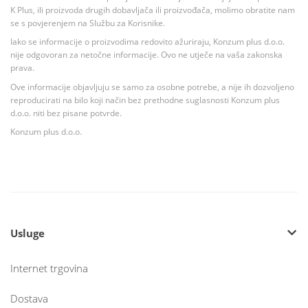
K Plus, ili proizvoda drugih dobavljača ili proizvođača, molimo obratite nam
se s povjerenjem na Službu za Korisnike.
Iako se informacije o proizvodima redovito ažuriraju, Konzum plus d.o.o.
nije odgovoran za netočne informacije. Ovo ne utječe na vaša zakonska
prava.
Ove informacije objavljuju se samo za osobne potrebe, a nije ih dozvoljeno
reproducirati na bilo koji način bez prethodne suglasnosti Konzum plus
d.o.o. niti bez pisane potvrde.
Konzum plus d.o.o.
Usluge
Internet trgovina
Dostava