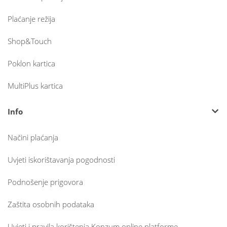
Plaćanje režija
Shop&Touch
Poklon kartica
MultiPlus kartica
Info
Načini plaćanja
Uvjeti iskorištavanja pogodnosti
Podnošenje prigovora
Zaštita osobnih podataka
Uvjeti i pravila korištenja Konzum online platforme