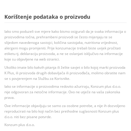
Korištenje podataka o proizvodu
Iako smo poduzeli sve mjere kako bismo osigurali da je svaka informacija o
proizvodima točna, prehrambeni proizvodi se često mijenjaju te se
slijedom navedenoga sastojci, količina sastojaka, nutritivna vrijednost,
alergeni mogu promjeniti. Prije konzumacije trebali biste uvijek pročitati
etiketu tj. deklaraciju proizvoda, a ne se oslanjati isključivo na informacije
koje su objavljene na web stranici.
Ukoliko imate bilo kakvih pitanja ili želite savjet o bilo kojoj marki proizvoda
K Plus, ili proizvoda drugih dobavljača ili proizvođača, molimo obratite nam
se s povjerenjem na Službu za Korisnike.
Iako se informacije o proizvodima redovito ažuriraju, Konzum plus d.o.o.
nije odgovoran za netočne informacije. Ovo ne utječe na vaša zakonska
prava.
Ove informacije objavljuju se samo za osobne potrebe, a nije ih dozvoljeno
reproducirati na bilo koji način bez prethodne suglasnosti Konzum plus
d.o.o. niti bez pisane potvrde.
Konzum plus d.o.o.