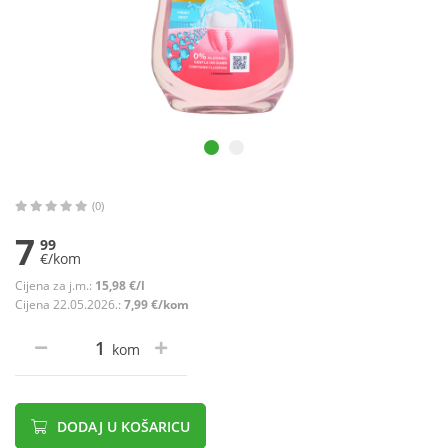
(0)
7
99
€/kom
Cijena za j.m.:
15,98 €/l
Cijena 22.05.2026.:
7,99 €/kom
kom
DODAJ U KOŠARICU