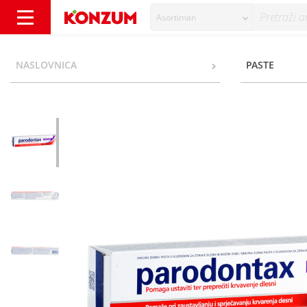
Asortiman
Parodontax Ultra Clean Zubna pasta 75 ml -
NASLOVNICA
PASTE