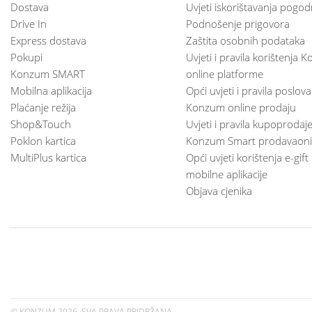
Dostava
Uvjeti iskorištavanja pogod
Drive In
Podnošenje prigovora
Express dostava
Zaštita osobnih podataka
Pokupi
Uvjeti i pravila korištenja
Konzum SMART
online platforme
Mobilna aplikacija
Opći uvjeti i pravila poslov
Plaćanje režija
Konzum online prodaju
Shop&Touch
Uvjeti i pravila kupoprodaj
Poklon kartica
Konzum Smart prodavaoni
MultiPlus kartica
Opći uvjeti korištenja e-gift
mobilne aplikacije
Objava cjenika
© KONZUM
2026. SVA PRAVA PRIDRŽANA.