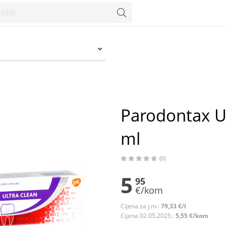
 Konzum
Parodontax U
ml
(0)
5
95
€/kom
Cijena za j.m.:
79,33 €/l
Cijena 02.05.2025.:
5,55 €/kom