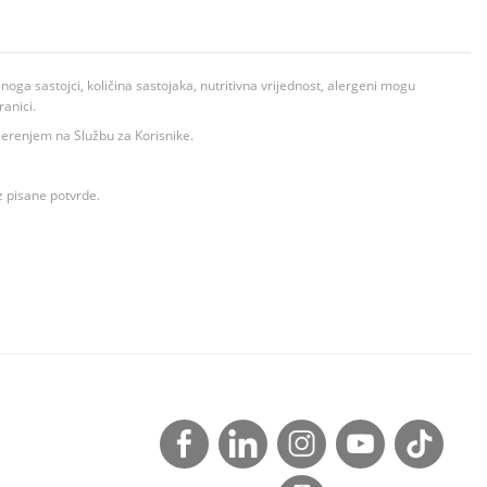
ga sastojci, količina sastojaka, nutritivna vrijednost, alergeni mogu
ranici.
ovjerenjem na Službu za Korisnike.
z pisane potvrde.