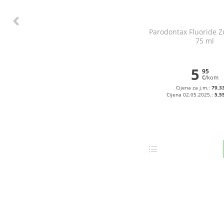
Parodontax Fluoride 
75 ml
5
95
€/kom
Cijena za j.m.:
79,33
Cijena 02.05.2025.:
5,5