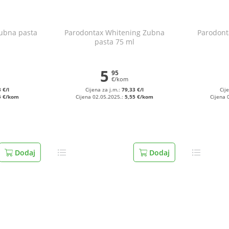
Zubna pasta
Parodontax Whitening Zubna
Parodont
pasta 75 ml
5
95
€/kom
 €/l
Cijena za j.m.:
79,33 €/l
Cij
5 €/kom
Cijena 02.05.2025.:
5,55 €/kom
Cijena 
Dodaj
Dodaj