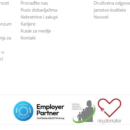
nosti
Pronađite nas
Društvena odgovo
Poziv dobavljačima
Jamstvo kvalitete
Nekretnine i zakupi
Novosti
 Konzum
Karijere
Kutak za medije
anja za
Kontakt
e u
ci