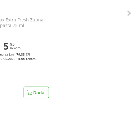
ax Extra Fresh Zubna
pasta 75 ml
5
95
€/kom
ena za j.m.:
79,33 €/l
02.05.2025.:
5,55 €/kom
Dodaj