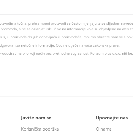
oizvodima točna, prehrambeni proizvodi se često mijenjaju te se slijedom navedeno
ju proizvoda, a ne se oslanjati isključivo na informacije koje su objavljene na web st
 K Plus, ili proizvoda drugih dobavljača ili proizvođača, molimo obratite nam se s p
 odgovoran za netočne informacije. Ovo ne utječe na vaša zakonska prava.
roducirati na bilo koji način bez prethodne suglasnosti Konzum plus d.o.o. niti be
Javite nam se
Upoznajte nas
Korisnička podrška
O nama