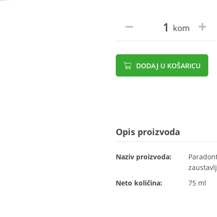
kom
DODAJ U KOŠARICU
Opis proizvoda
Naziv proizvoda:
Paradont
zaustavl
Neto količina:
75 ml