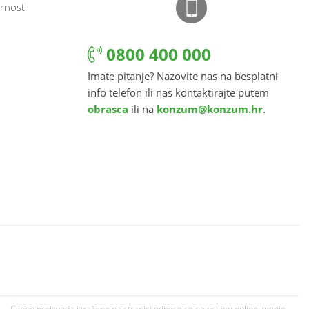
rnost
0800 400 000
Imate pitanje? Nazovite nas na besplatni
info telefon ili nas kontaktirajte putem
obrasca
ili na
konzum@konzum.hr
.
Cijene proizvoda izražene na stranici odnose se na uslugu online kupnje.