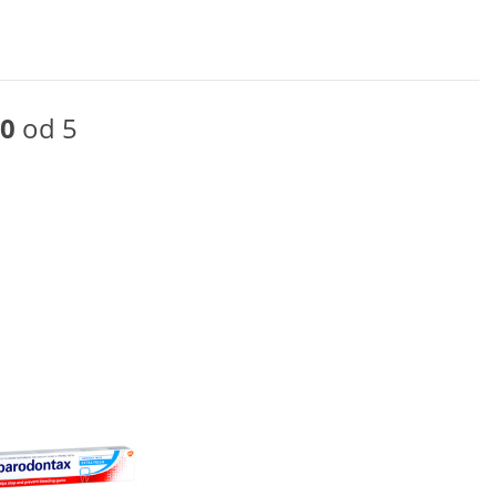
0
od 5