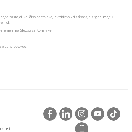
ga sastojci, količina sastojaka, nutritivna vrijednost, alergeni mogu
ranici.
ovjerenjem na Službu za Korisnike.
z pisane potvrde.
rnost