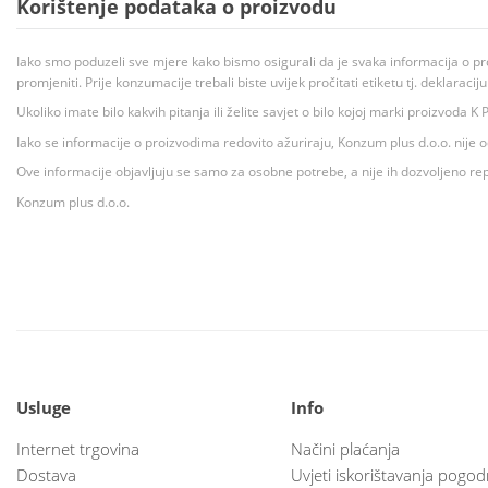
Korištenje podataka o proizvodu
Iako smo poduzeli sve mjere kako bismo osigurali da je svaka informacija o pr
promjeniti. Prije konzumacije trebali biste uvijek pročitati etiketu tj. deklaraci
Ukoliko imate bilo kakvih pitanja ili želite savjet o bilo kojoj marki proizvoda
Iako se informacije o proizvodima redovito ažuriraju, Konzum plus d.o.o. nije
Ove informacije objavljuju se samo za osobne potrebe, a nije ih dozvoljeno rep
Konzum plus d.o.o.
Usluge
Info
Internet trgovina
Načini plaćanja
Dostava
Uvjeti iskorištavanja pogod