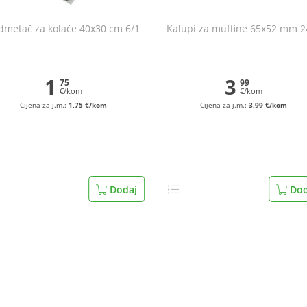
dmetač za kolače 40x30 cm 6/1
Kalupi za muffine 65x52 mm 2
1
3
75
99
€/kom
€/kom
Cijena za j.m.:
1,75 €/kom
Cijena za j.m.:
3,99 €/kom
Dodaj
Dod