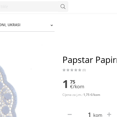
onzum
ONI, UKRASI
Papstar Papi
(0)
1
75
€/kom
Cijena za j.m.:
1,75 €/kom
kom