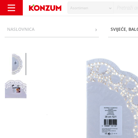
Asortiman
Papstar Papirnati podmetači 36 cm 12/1 - K
NASLOVNICA
SVIJEĆE, BAL