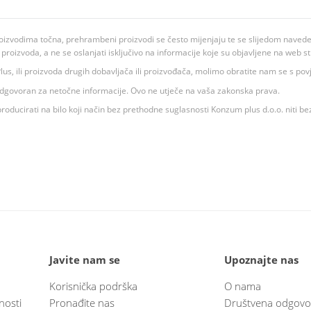
oizvodima točna, prehrambeni proizvodi se često mijenjaju te se slijedom navedeno
ju proizvoda, a ne se oslanjati isključivo na informacije koje su objavljene na web st
 K Plus, ili proizvoda drugih dobavljača ili proizvođača, molimo obratite nam se s p
 odgovoran za netočne informacije. Ovo ne utječe na vaša zakonska prava.
roducirati na bilo koji način bez prethodne suglasnosti Konzum plus d.o.o. niti be
Javite nam se
Upoznajte nas
Korisnička podrška
O nama
nosti
Pronađite nas
Društvena odgovo