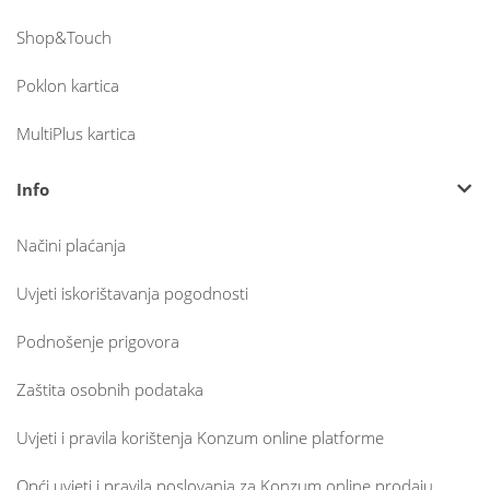
Shop&Touch
Poklon kartica
MultiPlus kartica
Info
Načini plaćanja
Uvjeti iskorištavanja pogodnosti
Podnošenje prigovora
Zaštita osobnih podataka
Uvjeti i pravila korištenja Konzum online platforme
Opći uvjeti i pravila poslovanja za Konzum online prodaju