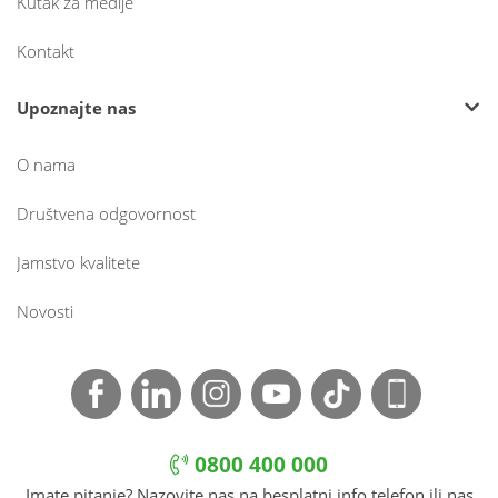
Kutak za medije
Kontakt
Upoznajte nas
O nama
Društvena odgovornost
Jamstvo kvalitete
Novosti
0800 400 000
Imate pitanje? Nazovite nas na besplatni info telefon ili nas