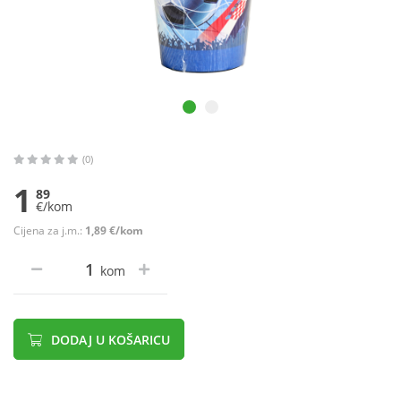
(0)
1
89
€/kom
Cijena za j.m.:
1,89 €/kom
kom
DODAJ U KOŠARICU