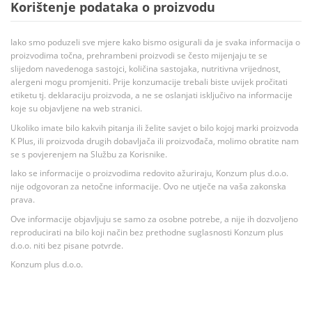
Korištenje podataka o proizvodu
Iako smo poduzeli sve mjere kako bismo osigurali da je svaka informacija o
proizvodima točna, prehrambeni proizvodi se često mijenjaju te se
slijedom navedenoga sastojci, količina sastojaka, nutritivna vrijednost,
alergeni mogu promjeniti. Prije konzumacije trebali biste uvijek pročitati
etiketu tj. deklaraciju proizvoda, a ne se oslanjati isključivo na informacije
koje su objavljene na web stranici.
Ukoliko imate bilo kakvih pitanja ili želite savjet o bilo kojoj marki proizvoda
K Plus, ili proizvoda drugih dobavljača ili proizvođača, molimo obratite nam
se s povjerenjem na Službu za Korisnike.
Iako se informacije o proizvodima redovito ažuriraju, Konzum plus d.o.o.
nije odgovoran za netočne informacije. Ovo ne utječe na vaša zakonska
prava.
Ove informacije objavljuju se samo za osobne potrebe, a nije ih dozvoljeno
reproducirati na bilo koji način bez prethodne suglasnosti Konzum plus
d.o.o. niti bez pisane potvrde.
Konzum plus d.o.o.