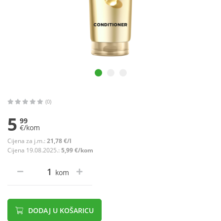
(0)
5
99
€/kom
Cijena za j.m.:
21,78 €/l
Cijena 19.08.2025.:
5,99 €/kom
kom
DODAJ U KOŠARICU