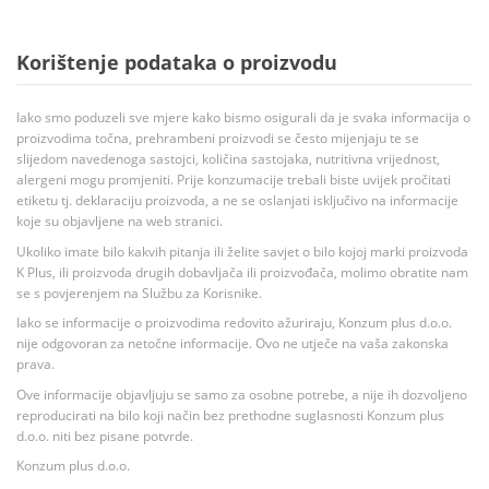
Korištenje podataka o proizvodu
Iako smo poduzeli sve mjere kako bismo osigurali da je svaka informacija o
proizvodima točna, prehrambeni proizvodi se često mijenjaju te se
slijedom navedenoga sastojci, količina sastojaka, nutritivna vrijednost,
alergeni mogu promjeniti. Prije konzumacije trebali biste uvijek pročitati
etiketu tj. deklaraciju proizvoda, a ne se oslanjati isključivo na informacije
koje su objavljene na web stranici.
Ukoliko imate bilo kakvih pitanja ili želite savjet o bilo kojoj marki proizvoda
K Plus, ili proizvoda drugih dobavljača ili proizvođača, molimo obratite nam
se s povjerenjem na Službu za Korisnike.
Iako se informacije o proizvodima redovito ažuriraju, Konzum plus d.o.o.
nije odgovoran za netočne informacije. Ovo ne utječe na vaša zakonska
prava.
Ove informacije objavljuju se samo za osobne potrebe, a nije ih dozvoljeno
reproducirati na bilo koji način bez prethodne suglasnosti Konzum plus
d.o.o. niti bez pisane potvrde.
Konzum plus d.o.o.