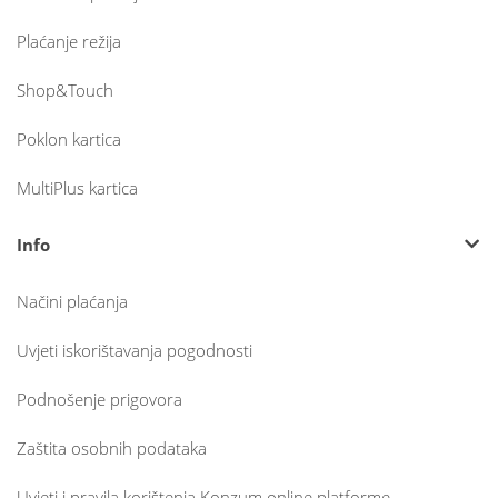
Plaćanje režija
Shop&Touch
Poklon kartica
MultiPlus kartica
Info
Načini plaćanja
Uvjeti iskorištavanja pogodnosti
Podnošenje prigovora
Zaštita osobnih podataka
Uvjeti i pravila korištenja Konzum online platforme