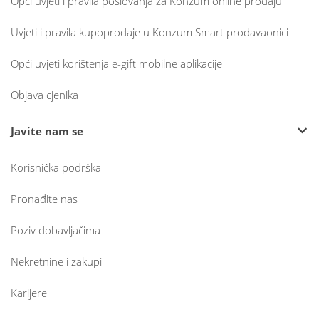
Opći uvjeti i pravila poslovanja za Konzum online prodaju
Uvjeti i pravila kupoprodaje u Konzum Smart prodavaonici
Opći uvjeti korištenja e-gift mobilne aplikacije
Objava cjenika
Javite nam se
Korisnička podrška
Pronađite nas
Poziv dobavljačima
Nekretnine i zakupi
Karijere