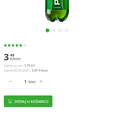
(1)
3
49
€/kom
Cijena za j.m.:
1,75 €/l
Cijena 02.05.2025.:
3,45 €/kom
kom
DODAJ U KOŠARICU