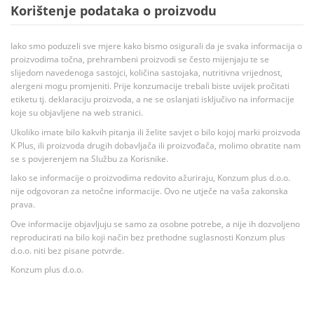
Korištenje podataka o proizvodu
Iako smo poduzeli sve mjere kako bismo osigurali da je svaka informacija o
proizvodima točna, prehrambeni proizvodi se često mijenjaju te se
slijedom navedenoga sastojci, količina sastojaka, nutritivna vrijednost,
alergeni mogu promjeniti. Prije konzumacije trebali biste uvijek pročitati
etiketu tj. deklaraciju proizvoda, a ne se oslanjati isključivo na informacije
koje su objavljene na web stranici.
Ukoliko imate bilo kakvih pitanja ili želite savjet o bilo kojoj marki proizvoda
K Plus, ili proizvoda drugih dobavljača ili proizvođača, molimo obratite nam
se s povjerenjem na Službu za Korisnike.
Iako se informacije o proizvodima redovito ažuriraju, Konzum plus d.o.o.
nije odgovoran za netočne informacije. Ovo ne utječe na vaša zakonska
prava.
Ove informacije objavljuju se samo za osobne potrebe, a nije ih dozvoljeno
reproducirati na bilo koji način bez prethodne suglasnosti Konzum plus
d.o.o. niti bez pisane potvrde.
Konzum plus d.o.o.