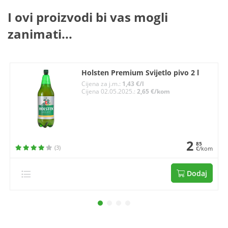
I ovi proizvodi bi vas mogli
zanimati...
Holsten Premium Svijetlo pivo 2 l
Cijena za j.m.:
1,43 €/l
Cijena 02.05.2025.:
2,65 €/kom
2
85
(3)
€/kom
Dodaj