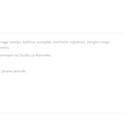
ga sastojci, količina sastojaka, nutritivna vrijednost, alergeni mogu
ranici.
ovjerenjem na Službu za Korisnike.
z pisane potvrde.