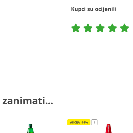
Kupci su ocijenili
 zanimati...
AKCIJA -14%
!