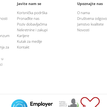
Javite nam se
Upoznajte nas
Korisnička podrška
O nama
nosti
Pronađite nas
Društvena odgovo
Poziv dobavljačima
Jamstvo kvalitete
Nekretnine i zakupi
Novosti
 Konzum
Karijere
Kutak za medije
anja za
Kontakt
e u
ci