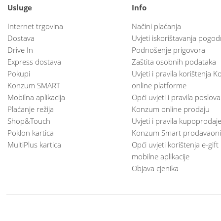
Usluge
Info
Internet trgovina
Načini plaćanja
Dostava
Uvjeti iskorištavanja pogod
Drive In
Podnošenje prigovora
Express dostava
Zaštita osobnih podataka
Pokupi
Uvjeti i pravila korištenja
Konzum SMART
online platforme
Mobilna aplikacija
Opći uvjeti i pravila poslov
Plaćanje režija
Konzum online prodaju
Shop&Touch
Uvjeti i pravila kupoprodaj
Poklon kartica
Konzum Smart prodavaoni
MultiPlus kartica
Opći uvjeti korištenja e-gift
mobilne aplikacije
Objava cjenika