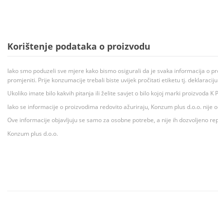
Korištenje podataka o proizvodu
Iako smo poduzeli sve mjere kako bismo osigurali da je svaka informacija o pr
promjeniti. Prije konzumacije trebali biste uvijek pročitati etiketu tj. deklaraci
Ukoliko imate bilo kakvih pitanja ili želite savjet o bilo kojoj marki proizvoda
Iako se informacije o proizvodima redovito ažuriraju, Konzum plus d.o.o. nije
Ove informacije objavljuju se samo za osobne potrebe, a nije ih dozvoljeno rep
Konzum plus d.o.o.