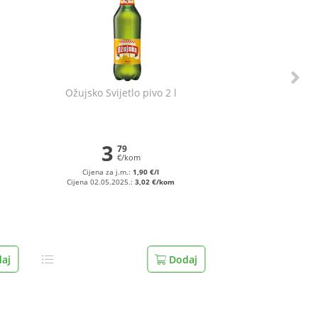
Ožujsko Svijetlo pivo 2 l
3
79
€/kom
Cijena za j.m.:
1,90 €/l
Cijena 02.05.2025.:
3,02 €/kom
aj
Dodaj