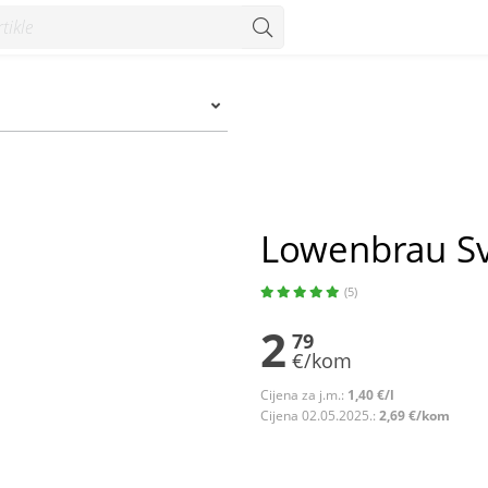
Lowenbrau Svi
(5)
2
79
€/kom
Cijena za j.m.:
1,40 €/l
Cijena 02.05.2025.:
2,69 €/kom