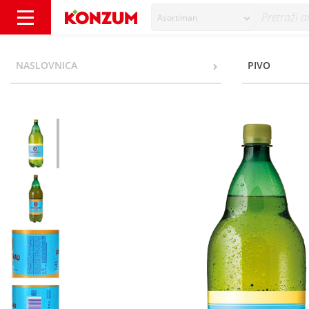
Asortiman
Lowenbrau Svijetlo pivo 2 l - Konzum
NASLOVNICA
PIVO