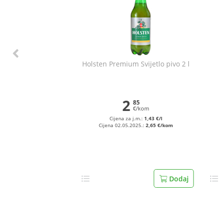
Holsten Premium Svijetlo pivo 2 l
2
85
€/kom
Cijena za j.m.:
1,43 €/l
Cijena 02.05.2025.:
2,65 €/kom
Dodaj