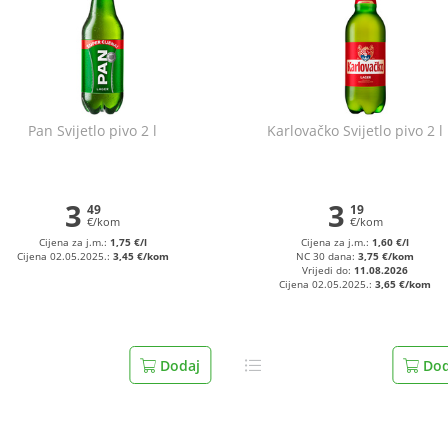
Pan Svijetlo pivo 2 l
Karlovačko Svijetlo pivo 2 l
3
3
49
19
€/kom
€/kom
Cijena za j.m.:
1,75 €/l
Cijena za j.m.:
1,60 €/l
Cijena 02.05.2025.:
3,45 €/kom
NC 30 dana:
3,75 €/kom
Vrijedi do:
11.08.2026
Cijena 02.05.2025.:
3,65 €/kom
Dodaj
Dod