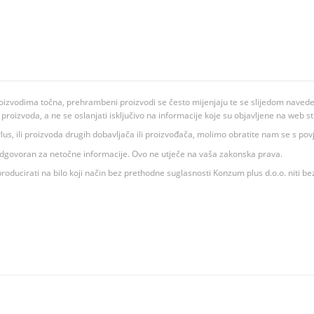
oizvodima točna, prehrambeni proizvodi se često mijenjaju te se slijedom navedeno
ju proizvoda, a ne se oslanjati isključivo na informacije koje su objavljene na web st
 K Plus, ili proizvoda drugih dobavljača ili proizvođača, molimo obratite nam se s p
 odgovoran za netočne informacije. Ovo ne utječe na vaša zakonska prava.
roducirati na bilo koji način bez prethodne suglasnosti Konzum plus d.o.o. niti be