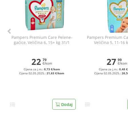
Pampers Premium Care Pelene-
Pampers Premium Car
gaćice, Veličina 6, 15+ kg 31/1
Veličina 5, 11-16 
22
27
79
99
€/kom
€/kom
Cijena za j.m.:
0,73 €/kom
Cijena za j.m.:
0,48 
Cijena 02.05.2025.:
21,63 €/kom
Cijena 02.05.2025.:
26,
Dodaj