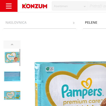
Asortiman
Pampers Premium Care Pelene, veličina 6, 13
NASLOVNICA
PELENE