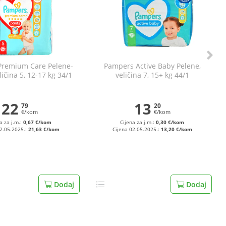
Premium Care Pelene-
Pampers Active Baby Pelene,
ličina 5, 12-17 kg 34/1
veličina 7, 15+ kg 44/1
22
13
79
20
€/kom
€/kom
a za j.m.:
0,67 €/kom
Cijena za j.m.:
0,30 €/kom
02.05.2025.:
21,63 €/kom
Cijena 02.05.2025.:
13,20 €/kom
Dodaj
Dodaj