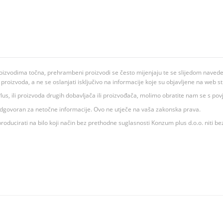
oizvodima točna, prehrambeni proizvodi se često mijenjaju te se slijedom navedeno
ju proizvoda, a ne se oslanjati isključivo na informacije koje su objavljene na web st
 K Plus, ili proizvoda drugih dobavljača ili proizvođača, molimo obratite nam se s p
 odgovoran za netočne informacije. Ovo ne utječe na vaša zakonska prava.
roducirati na bilo koji način bez prethodne suglasnosti Konzum plus d.o.o. niti be