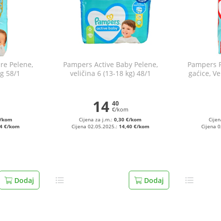
e Pelene,
Pampers Active Baby Pelene,
Pampers 
kg 58/1
veličina 6 (13-18 kg) 48/1
gaćice, Ve
14
40
€/kom
€/kom
Cijena za j.m.:
0,30 €/kom
Cijen
54 €/kom
Cijena 02.05.2025.:
14,40 €/kom
Cijena 
Dodaj
Dodaj