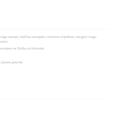
ga sastojci, količina sastojaka, nutritivna vrijednost, alergeni mogu
ranici.
ovjerenjem na Službu za Korisnike.
z pisane potvrde.