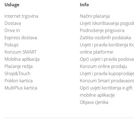
Usluge
Info
Internet trgovina
Načini plaćanja
Dostava
Uvjeti iskorištavanja pogod
Drive In
Podnošenje prigovora
Express dostava
Zaštita osobnih podataka
Pokupi
Uvjeti i pravila korištenja
Konzum SMART
online platforme
Mobilna aplikacija
Opći uvjeti i pravila poslov
Plaćanje režija
Konzum online prodaju
Shop&Touch
Uvjeti i pravila kupoprodaj
Poklon kartica
Konzum Smart prodavaoni
MultiPlus kartica
Opći uvjeti korištenja e-gift
mobilne aplikacije
Objava cjenika