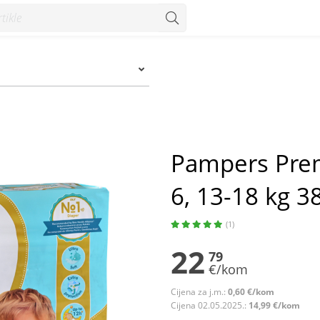
-18 kg 38/1 - Konzum
Pampers Prem
6, 13-18 kg 3
(1)
22
79
€/kom
Cijena za j.m.:
0,60 €/kom
Cijena 02.05.2025.:
14,99 €/kom