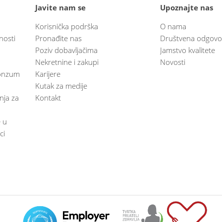
Javite nam se
Upoznajte nas
Korisnička podrška
O nama
nosti
Pronađite nas
Društvena odgovo
Poziv dobavljačima
Jamstvo kvalitete
Nekretnine i zakupi
Novosti
 Konzum
Karijere
Kutak za medije
anja za
Kontakt
e u
ci