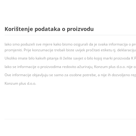
Korištenje podataka o proizvodu
Iako smo poduzeli sve mjere kako bismo osigurali da je svaka informacija o pr
promjeniti. Prije konzumacije trebali biste uvijek pročitati etiketu tj. deklaraci
Ukoliko imate bilo kakvih pitanja ili želite savjet o bilo kojoj marki proizvoda
Iako se informacije o proizvodima redovito ažuriraju, Konzum plus d.o.o. nije
Ove informacije objavljuju se samo za osobne potrebe, a nije ih dozvoljeno rep
Konzum plus d.o.o.