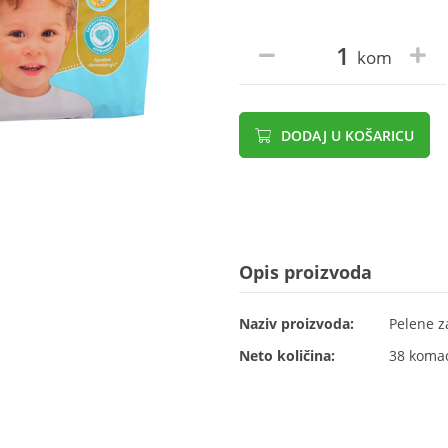
kom
DODAJ U KOŠARICU
Opis proizvoda
Naziv proizvoda:
Pelene z
Neto količina:
38 koma