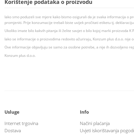
Korištenje podataka o proizvodu
Iako smo poduzeli sve mjere kako bismo osigurali da je svaka informacija o pr
promjeniti. Prije konzumacije trebali biste uvijek pročitati etiketu tj. deklaraci
Ukoliko imate bilo kakvih pitanja ili želite savjet o bilo kojoj marki proizvoda
Iako se informacije o proizvodima redovito ažuriraju, Konzum plus d.o.o. nije
Ove informacije objavljuju se samo za osobne potrebe, a nije ih dozvoljeno rep
Konzum plus d.o.o.
Usluge
Info
Internet trgovina
Načini plaćanja
Dostava
Uvjeti iskorištavanja pogod