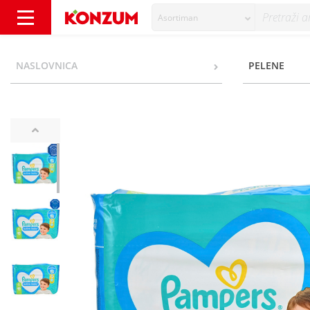
Asortiman
Pampers Active Baby Pelene, veličina 6 (13-1
NASLOVNICA
PELENE