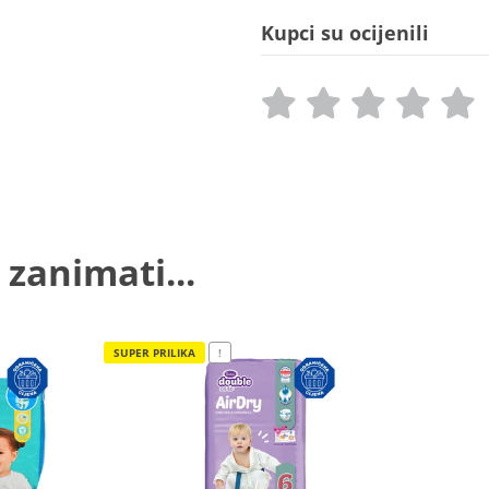
Kupci su ocijenili
 zanimati...
SUPER PRILIKA
!