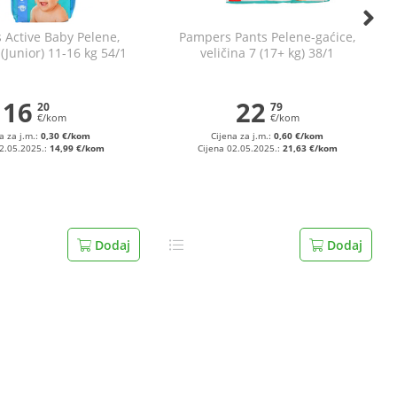
Active Baby Pelene,
Pampers Pants Pelene-gaćice,
 (Junior) 11-16 kg 54/1
veličina 7 (17+ kg) 38/1
16
22
20
79
€/kom
€/kom
a za j.m.:
0,30 €/kom
Cijena za j.m.:
0,60 €/kom
02.05.2025.:
14,99 €/kom
Cijena 02.05.2025.:
21,63 €/kom
Dodaj
Dodaj