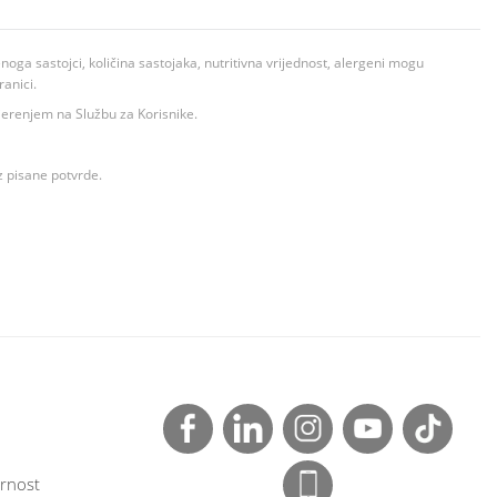
ga sastojci, količina sastojaka, nutritivna vrijednost, alergeni mogu
ranici.
ovjerenjem na Službu za Korisnike.
z pisane potvrde.
rnost