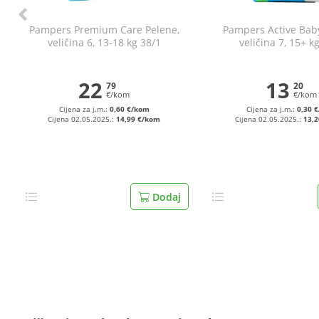
Pampers Premium Care Pelene,
Pampers Active Bab
veličina 6, 13-18 kg 38/1
veličina 7, 15+ k
22
13
79
20
€/kom
€/kom
Cijena za j.m.:
0,60 €/kom
Cijena za j.m.:
0,30 
Cijena 02.05.2025.:
14,99 €/kom
Cijena 02.05.2025.:
13,
Dodaj