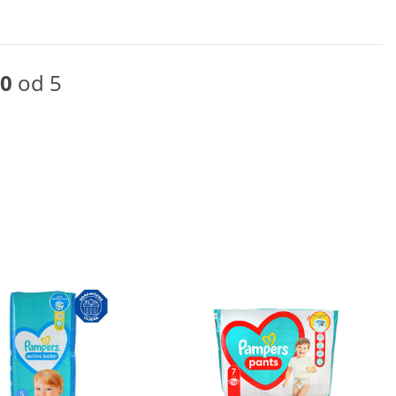
0
od 5