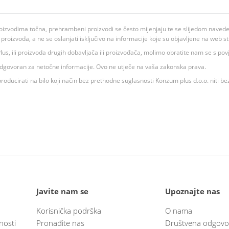
oizvodima točna, prehrambeni proizvodi se često mijenjaju te se slijedom navedeno
ju proizvoda, a ne se oslanjati isključivo na informacije koje su objavljene na web st
 K Plus, ili proizvoda drugih dobavljača ili proizvođača, molimo obratite nam se s p
 odgovoran za netočne informacije. Ovo ne utječe na vaša zakonska prava.
roducirati na bilo koji način bez prethodne suglasnosti Konzum plus d.o.o. niti be
Javite nam se
Upoznajte nas
Korisnička podrška
O nama
nosti
Pronađite nas
Društvena odgovo