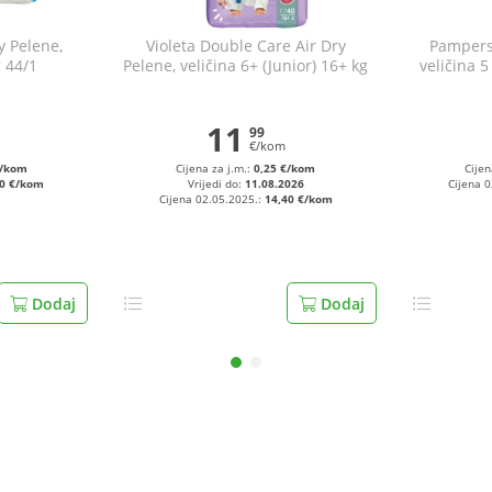
y Pelene,
Violeta Double Care Air Dry
Pampers 
g 44/1
Pelene, veličina 6+ (Junior) 16+ kg
veličina 5
48/1 + Dječji vlažni toaletni papir
40/1
11
99
€/kom
€/kom
Cijena za j.m.:
0,25 €/kom
Cijen
20 €/kom
Vrijedi do:
11.08.2026
Cijena 
Cijena 02.05.2025.:
14,40 €/kom
Dodaj
Dodaj