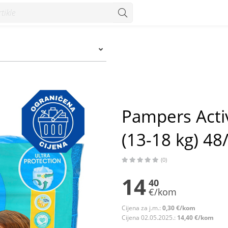
8 kg) 48/1 - Konzum
Pampers Activ
(13-18 kg) 48
(0)
14
40
€/kom
Cijena za j.m.:
0,30 €/kom
Cijena 02.05.2025.:
14,40 €/kom